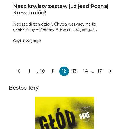
Nasz krwisty zestaw już jest! Poznaj
Krew i miód!
Nadszedł ten dzień. Chyba wszyscy na to
czekaliśmy – Zestaw Krew i miód jest już...
Czytaj więcej
1
…
10
11
12
13
14
…
17
Bestsellery