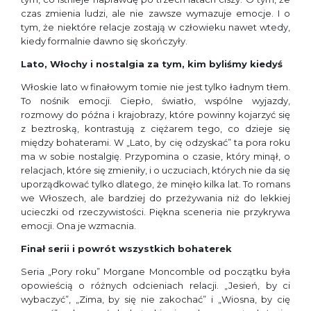
czas zmienia ludzi, ale nie zawsze wymazuje emocje. I o
tym, że niektóre relacje zostają w człowieku nawet wtedy,
kiedy formalnie dawno się skończyły.
Lato, Włochy i nostalgia za tym, kim byliśmy kiedyś
Włoskie lato w finałowym tomie nie jest tylko ładnym tłem.
To nośnik emocji. Ciepło, światło, wspólne wyjazdy,
rozmowy do późna i krajobrazy, które powinny kojarzyć się
z beztroską, kontrastują z ciężarem tego, co dzieje się
między bohaterami. W „Lato, by cię odzyskać” ta pora roku
ma w sobie nostalgię. Przypomina o czasie, który minął, o
relacjach, które się zmieniły, i o uczuciach, których nie da się
uporządkować tylko dlatego, że minęło kilka lat. To romans
we Włoszech, ale bardziej do przeżywania niż do lekkiej
ucieczki od rzeczywistości. Piękna sceneria nie przykrywa
emocji. Ona je wzmacnia.
Finał serii i powrót wszystkich bohaterek
Seria „Pory roku” Morgane Moncomble od początku była
opowieścią o różnych odcieniach relacji. „Jesień, by ci
wybaczyć”, „Zima, by się nie zakochać” i „Wiosna, by cię