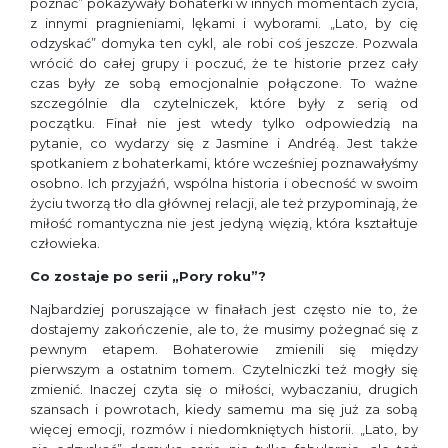
poznać” pokazywały bohaterki w innych momentach życia,
z innymi pragnieniami, lękami i wyborami. „Lato, by cię
odzyskać” domyka ten cykl, ale robi coś jeszcze. Pozwala
wrócić do całej grupy i poczuć, że te historie przez cały
czas były ze sobą emocjonalnie połączone. To ważne
szczególnie dla czytelniczek, które były z serią od
początku. Finał nie jest wtedy tylko odpowiedzią na
pytanie, co wydarzy się z Jasmine i Andréą. Jest także
spotkaniem z bohaterkami, które wcześniej poznawałyśmy
osobno. Ich przyjaźń, wspólna historia i obecność w swoim
życiu tworzą tło dla głównej relacji, ale też przypominają, że
miłość romantyczna nie jest jedyną więzią, która kształtuje
człowieka.
Co zostaje po serii „Pory roku”?
Najbardziej poruszające w finałach jest często nie to, że
dostajemy zakończenie, ale to, że musimy pożegnać się z
pewnym etapem. Bohaterowie zmienili się między
pierwszym a ostatnim tomem. Czytelniczki też mogły się
zmienić. Inaczej czyta się o miłości, wybaczaniu, drugich
szansach i powrotach, kiedy samemu ma się już za sobą
więcej emocji, rozmów i niedomkniętych historii. „Lato, by