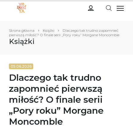
Strona główna
Książki
Dlaczego tak trudno zapomnieć
pierwszą miłość? O finale serii „Pory roku” Morgane Moncomble
Książki
05.06.2026
Dlaczego tak trudno
zapomnieć pierwszą
miłość? O finale serii
„Pory roku” Morgane
Moncomble