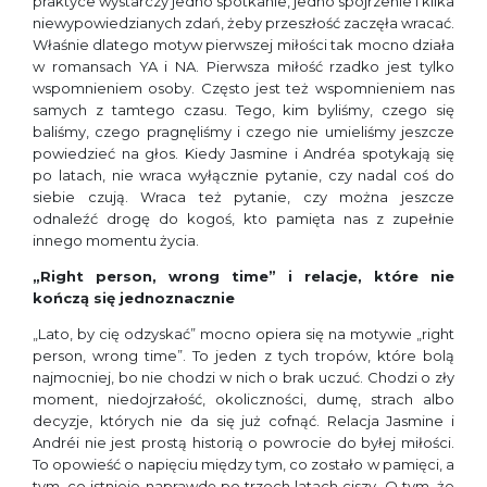
praktyce wystarczy jedno spotkanie, jedno spojrzenie i kilka
niewypowiedzianych zdań, żeby przeszłość zaczęła wracać.
Właśnie dlatego motyw pierwszej miłości tak mocno działa
w romansach YA i NA. Pierwsza miłość rzadko jest tylko
wspomnieniem osoby. Często jest też wspomnieniem nas
samych z tamtego czasu. Tego, kim byliśmy, czego się
baliśmy, czego pragnęliśmy i czego nie umieliśmy jeszcze
powiedzieć na głos. Kiedy Jasmine i Andréa spotykają się
po latach, nie wraca wyłącznie pytanie, czy nadal coś do
siebie czują. Wraca też pytanie, czy można jeszcze
odnaleźć drogę do kogoś, kto pamięta nas z zupełnie
innego momentu życia.
„Right person, wrong time” i relacje, które nie
kończą się jednoznacznie
„Lato, by cię odzyskać” mocno opiera się na motywie „right
person, wrong time”. To jeden z tych tropów, które bolą
najmocniej, bo nie chodzi w nich o brak uczuć. Chodzi o zły
moment, niedojrzałość, okoliczności, dumę, strach albo
decyzje, których nie da się już cofnąć. Relacja Jasmine i
Andréi nie jest prostą historią o powrocie do byłej miłości.
To opowieść o napięciu między tym, co zostało w pamięci, a
tym, co istnieje naprawdę po trzech latach ciszy. O tym, że