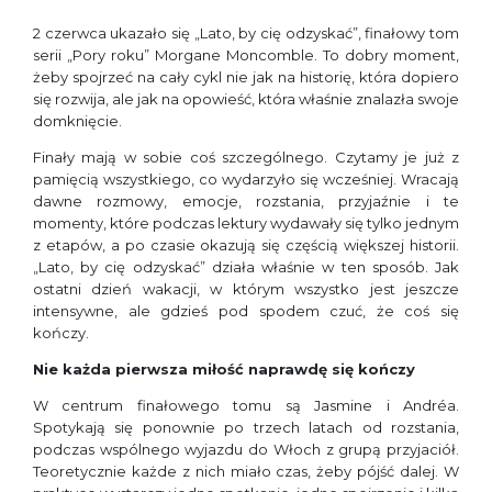
2 czerwca ukazało się „Lato, by cię odzyskać”, finałowy tom
serii „Pory roku” Morgane Moncomble. To dobry moment,
żeby spojrzeć na cały cykl nie jak na historię, która dopiero
się rozwija, ale jak na opowieść, która właśnie znalazła swoje
domknięcie.
Finały mają w sobie coś szczególnego. Czytamy je już z
pamięcią wszystkiego, co wydarzyło się wcześniej. Wracają
dawne rozmowy, emocje, rozstania, przyjaźnie i te
momenty, które podczas lektury wydawały się tylko jednym
z etapów, a po czasie okazują się częścią większej historii.
„Lato, by cię odzyskać” działa właśnie w ten sposób. Jak
ostatni dzień wakacji, w którym wszystko jest jeszcze
intensywne, ale gdzieś pod spodem czuć, że coś się
kończy.
Nie każda pierwsza miłość naprawdę się kończy
W centrum finałowego tomu są Jasmine i Andréa.
Spotykają się ponownie po trzech latach od rozstania,
podczas wspólnego wyjazdu do Włoch z grupą przyjaciół.
Teoretycznie każde z nich miało czas, żeby pójść dalej. W