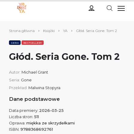
Strona główna
Książki
YA
Głód. Seria Gone. Tom 2
SERIA
BESTSELLERY
Głód. Seria Gone. Tom 2
Autor:
Michael Grant
Seria:
Gone
Przekład:
Malwina Stopyra
Dane podstawowe
Data premiery:
2026-03-25
Liczba stron:
511
Oprawa:
miękka ze skrzydełkami
ISBN:
9788368692761