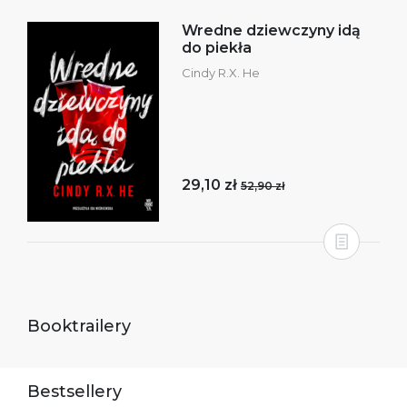
Wredne dziewczyny idą
do piekła
Cindy R.X. He
29,10 zł
52,90 zł
Booktrailery
Bestsellery