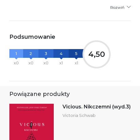
Rozwiń
Podsumowanie
4,50
1
2
3
4
5
x0
x0
x0
x1
x1
Powiązane produkty
Vicious. Nikczemni (wyd.3)
Victoria Schwab