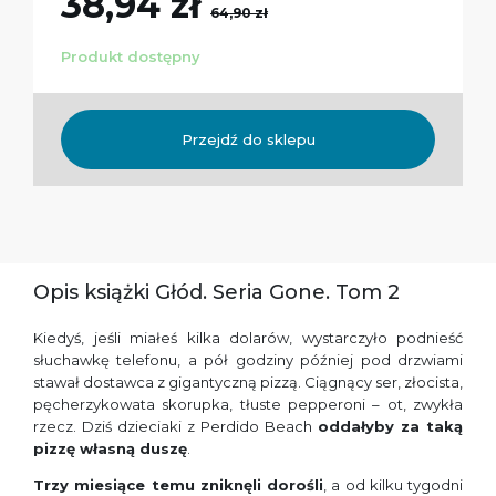
38,94 zł
64,90 zł
Produkt dostępny
Przejdź do sklepu
Opis książki Głód. Seria Gone. Tom 2
Kiedyś, jeśli miałeś kilka dolarów, wystarczyło podnieść
słuchawkę telefonu, a pół godziny później pod drzwiami
stawał dostawca z gigantyczną pizzą. Ciągnący ser, złocista,
pęcherzykowata skorupka, tłuste pepperoni – ot, zwykła
rzecz. Dziś dzieciaki z Perdido Beach
oddałyby za taką
pizzę własną duszę
.
Trzy miesiące temu zniknęli dorośli
, a od kilku tygodni