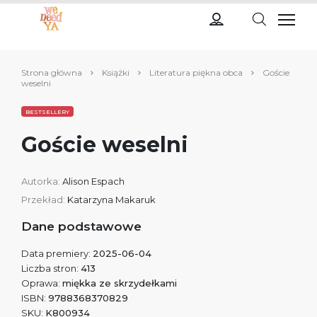
Strona główna
Książki
Literatura piękna obca
Goście
weselni
BESTSELLERY
Goście weselni
Autorka:
Alison Espach
Przekład:
Katarzyna Makaruk
Dane podstawowe
Data premiery:
2025-06-04
Liczba stron:
413
Oprawa:
miękka ze skrzydełkami
ISBN:
9788368370829
SKU:
K800934