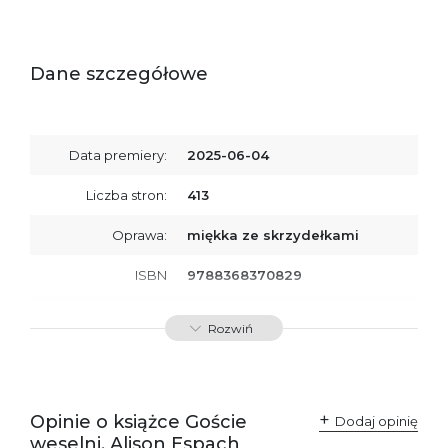
Dane szczegółowe
Data premiery:
2025-06-04
Liczba stron:
413
Oprawa:
miękka ze skrzydełkami
ISBN
9788368370829
SKU:
K800934
Rozwiń
Opinie o książce Goście
Dodaj opinię
weselni, Alison Espach