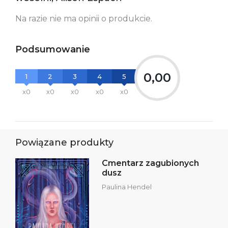
Na razie nie ma opinii o produkcie.
Podsumowanie
0,00
1
2
3
4
5
x0
x0
x0
x0
x0
Powiązane produkty
Cmentarz zagubionych
dusz
Paulina Hendel