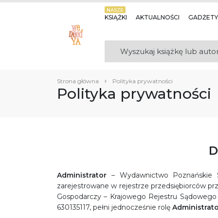
NASZE
KSIĄŻKI
AKTUALNOŚCI
GADŻETY
Strona główna
Polityka prywatności
Polityka prywatności
D
Administrator
– Wydawnictwo Poznańskie Sp
zarejestrowane w rejestrze przedsiębiorców p
Gospodarczy – Krajowego Rejestru Sądoweg
630135117, pełni jednocześnie rolę
Administrat