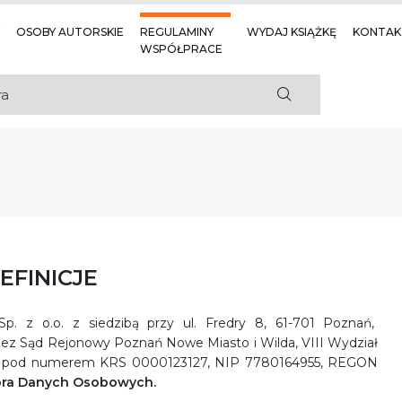
OSOBY AUTORSKIE
REGULAMINY
WYDAJ KSIĄŻKĘ
KONTAK
WSPÓŁPRACE
EFINICJE
. z o.o. z siedzibą przy ul. Fredry 8, 61-701 Poznań,
rzez Sąd Rejonowy Poznań Nowe Miasto i Wilda, VIII Wydział
o pod numerem KRS 0000123127, NIP 7780164955, REGON
ora Danych Osobowych.