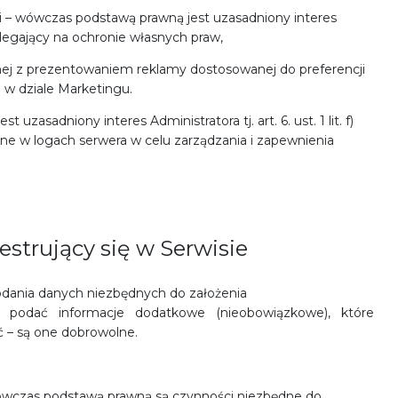
 – wówczas podstawą prawną jest uzasadniony interes
, polegający na ochronie własnych praw,
ej z prezentowaniem reklamy dostosowanej do preferencji
w dziale Marketingu.
zasadniony interes Administratora tj. art. 6. ust. 1 lit. f)
ne w logach serwera w celu zarządzania i zapewnienia
estrujący się w Serwisie
dania danych niezbędnych do założenia
na podać informacje dodatkowe (nieobowiązkowe), które
– są one dobrowolne.
wówczas podstawą prawną są czynności niezbędne do