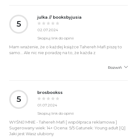
julka // booksbyjusia
5
02.07.2024
Skopiuj link do opinii
Mam wrażenie, że o każdej książce Tahereh Mafi piszę to
samo... Ale nic nie poradzę na to, że każda z
Rozwiń
brosbookss
5
01.07.2024
Skopiuj link do opinii
WYŚNIJ MNIE - Tahereh Mafi [ współpraca reklamowa ]
Sugerowany wiek: 14+ Ocena: 5/5 Gatunek: Young adult [Q]
Jaki jest Wasz ulubiony