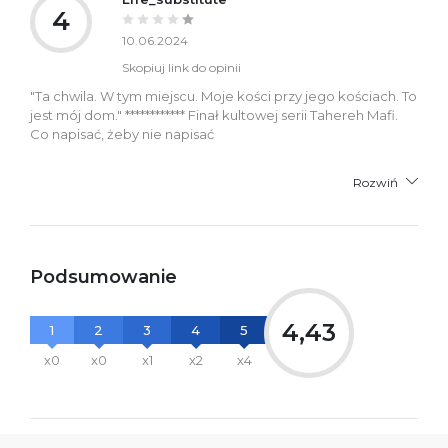
4
10.06.2024
Skopiuj link do opinii
"Ta chwila. W tym miejscu. Moje kości przy jego kościach. To
jest mój dom." ************ Finał kultowej serii Tahereh Mafi.
Co napisać, żeby nie napisać
Rozwiń
Podsumowanie
4,43
1
2
3
4
5
x0
x0
x1
x2
x4