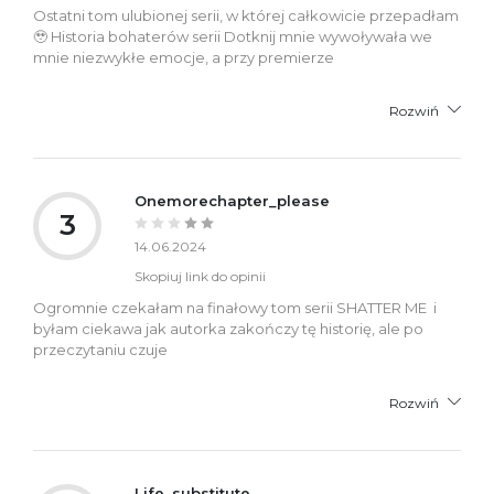
Ostatni tom ulubionej serii, w której całkowicie przepadłam
🥹 Historia bohaterów serii Dotknij mnie wywoływała we
mnie niezwykłe emocje, a przy premierze
Rozwiń
Onemorechapter_please
3
14.06.2024
Skopiuj link do opinii
Ogromnie czekałam na finałowy tom serii SHATTER ME i
byłam ciekawa jak autorka zakończy tę historię, ale po
przeczytaniu czuje
Rozwiń
Life_substitute