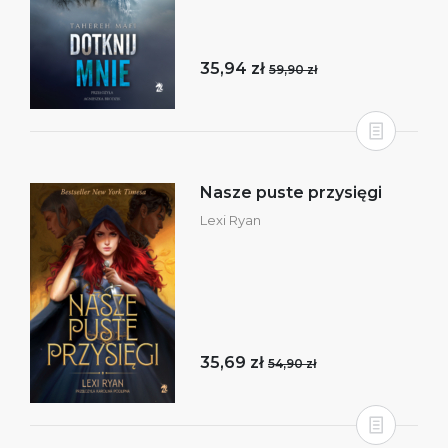
35,94 zł
59,90 zł
Nasze puste przysięgi
Lexi Ryan
35,69 zł
54,90 zł