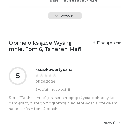
ISBN
9788367974424
SKU:
K800695
Rozwiń
Opinie o książce Wyśnij
Dodaj opinię
mnie. Tom 6, Tahereh Mafi
ksiazkowertyczna
5
05.09.2024
Skopiuj link do opinii
Seria “Dotknij mnie” jest serią mojego życia, odkąd tylko
pamiętam, dlatego z ogromną niecierpliwością czekałam
na ten szósty tom. Jednak
Rozwiń