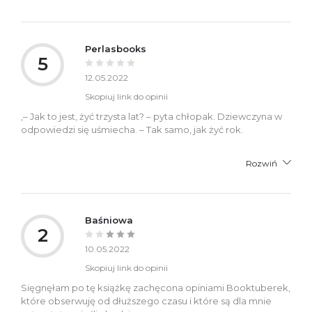
Perlasbooks
5
12.05.2022
Skopiuj link do opinii
,– Jak to jest, żyć trzysta lat? – pyta chłopak. Dziewczyna w
odpowiedzi się uśmiecha. – Tak samo, jak żyć rok.
Rozwiń
Baśniowa
2
10.05.2022
Skopiuj link do opinii
Sięgnęłam po tę książkę zachęcona opiniami Booktuberek,
które obserwuję od dłuższego czasu i które są dla mnie