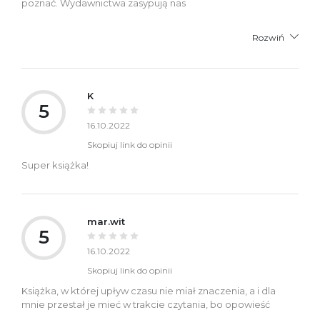
poznać. Wydawnictwa zasypują nas
Rozwiń
K
5
16.10.2022
Skopiuj link do opinii
Super książka!
mar.wit
5
16.10.2022
Skopiuj link do opinii
Książka, w której upływ czasu nie miał znaczenia, a i dla
mnie przestał je mieć w trakcie czytania, bo opowieść