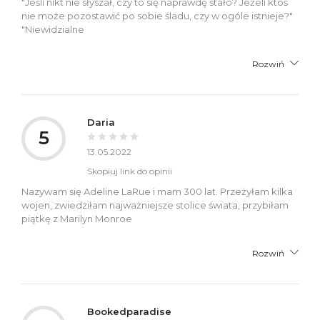
"Jeśli nikt nie słyszał, czy to się naprawdę stało? Jeżeli ktoś
nie może pozostawić po sobie śladu, czy w ogóle istnieje?"
"Niewidzialne
Rozwiń
Daria
5
13.05.2022
Skopiuj link do opinii
Nazywam się Adeline LaRue i mam 300 lat. Przeżyłam kilka
wojen, zwiedziłam najważniejsze stolice świata, przybiłam
piątkę z Marilyn Monroe
Rozwiń
Bookedparadise