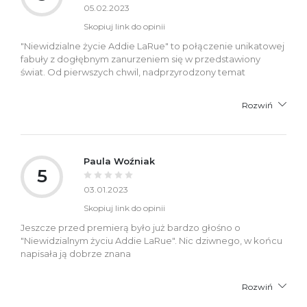
05.02.2023
Skopiuj link do opinii
"Niewidzialne życie Addie LaRue" to połączenie unikatowej
fabuły z dogłębnym zanurzeniem się w przedstawiony
świat. Od pierwszych chwil, nadprzyrodzony temat
Rozwiń
Paula Woźniak
5
03.01.2023
Skopiuj link do opinii
Jeszcze przed premierą było już bardzo głośno o
"Niewidzialnym życiu Addie LaRue". Nic dziwnego, w końcu
napisała ją dobrze znana
Rozwiń