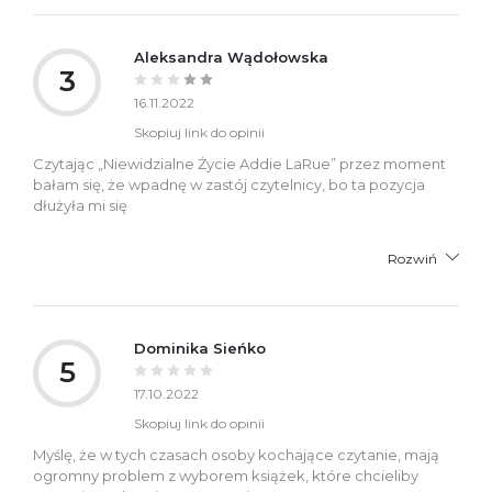
Aleksandra Wądołowska
3
16.11.2022
Skopiuj link do opinii
Czytając „Niewidzialne Życie Addie LaRue” przez moment
bałam się, że wpadnę w zastój czytelnicy, bo ta pozycja
dłużyła mi się
Rozwiń
Dominika Sieńko
5
17.10.2022
Skopiuj link do opinii
Myślę, że w tych czasach osoby kochające czytanie, mają
ogromny problem z wyborem książek, które chcieliby