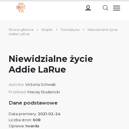
Strona główna
Książki
Fantastyka
Niewidzialne życie
Addie LaRue
Niewidzialne życie
Addie LaRue
Autorka:
Victoria Schwab
Przekład:
Maciej Studencki
Dane podstawowe
Data premiery:
2021-02-24
Liczba stron:
608
Oprawa:
twarda