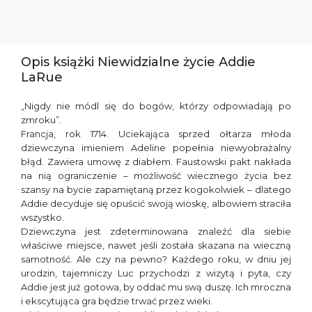
Opis książki Niewidzialne życie Addie
LaRue
„Nigdy nie módl się do bogów, którzy odpowiadają po
zmroku”.
Francja, rok 1714. Uciekająca sprzed ołtarza młoda
dziewczyna imieniem Adeline popełnia niewyobrażalny
błąd. Zawiera umowę z diabłem. Faustowski pakt nakłada
na nią ograniczenie – możliwość wiecznego życia bez
szansy na bycie zapamiętaną przez kogokolwiek – dlatego
Addie decyduje się opuścić swoją wioskę, albowiem straciła
wszystko.
Dziewczyna jest zdeterminowana znaleźć dla siebie
właściwe miejsce, nawet jeśli została skazana na wieczną
samotność. Ale czy na pewno? Każdego roku, w dniu jej
urodzin, tajemniczy Luc przychodzi z wizytą i pyta, czy
Addie jest już gotowa, by oddać mu swą duszę. Ich mroczna
i ekscytująca gra będzie trwać przez wieki.