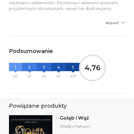
więźniami codzienności. Pochłonięci własnymi sprawami,
przyziemnymi obowiązkami, nawet nie dostrzegamy
Rozwiń
Podsumowanie
4,76
1
2
3
4
5
x0
x1
x2
x1
x31
Powiązane produkty
Gołąb i Wąż
Shelby Mahurin