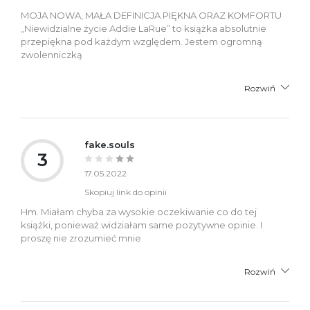
MOJA NOWA, MAŁA DEFINICJA PIĘKNA ORAZ KOMFORTU
„Niewidzialne życie Addie LaRue” to książka absolutnie
przepiękna pod każdym względem. Jestem ogromną
zwolenniczką
Rozwiń
fake.souls
3
17.05.2022
Skopiuj link do opinii
Hm. Miałam chyba za wysokie oczekiwanie co do tej
książki, ponieważ widziałam same pozytywne opinie. I
proszę nie zrozumieć mnie
Rozwiń