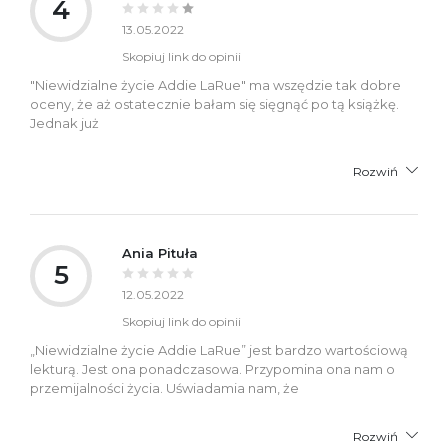
4
13.05.2022
Skopiuj link do opinii
"Niewidzialne życie Addie LaRue" ma wszędzie tak dobre
oceny, że aż ostatecznie bałam się sięgnąć po tą książkę.
Jednak już
Rozwiń
Ania Pituła
5
12.05.2022
Skopiuj link do opinii
„Niewidzialne życie Addie LaRue” jest bardzo wartościową
lekturą. Jest ona ponadczasowa. Przypomina ona nam o
przemijalności życia. Uświadamia nam, że
Rozwiń