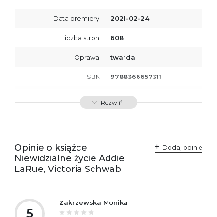
Data premiery:
2021-02-24
Liczba stron:
608
Oprawa:
twarda
ISBN
9788366657311
SKU:
K734458
Rozwiń
Opinie o książce
Dodaj opinię
Niewidzialne życie Addie
LaRue, Victoria Schwab
Zakrzewska Monika
5