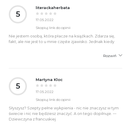
literackaherbata
5
17.05.2022
Skopiuj link do opinii
Nie jestem osobą, która płacze na książkach. Zdarza się,
fakt, ale nie jest to u mnie częste zjawisko. Jednak kiedy
Rozwiń
Martyna Kloc
5
17.05.2022
Skopiuj link do opinii
Słyszysz? Szepty pełne wykpienia - nic nie znaczysz w tym
świecie i nic nie będziesz znaczyć. A on tego dopilnuje. •••
Dziewczyna z francuskiej