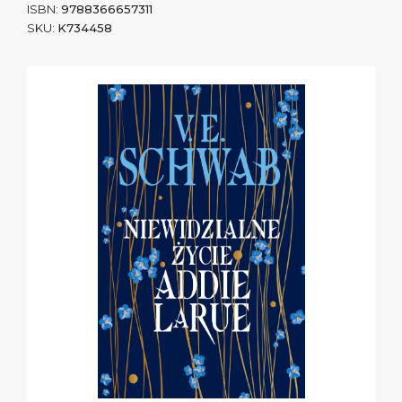
ISBN:
9788366657311
SKU:
K734458