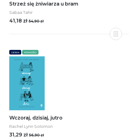
Strzeż się żniwiarza u bram
Sabaa Tahir
41,18 zł
54,90 zł
SERIA
NOWOŚCI
Wczoraj, dzisiaj, jutro
Rachel Lynn Solomon
31,29 zł
56,90 zł