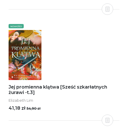
NOWOŚCI
Jej promienna klątwa [Sześć szkarłatnych
żurawi -t.3]
Elizabeth Lim
41,18 zł
54,90 zł