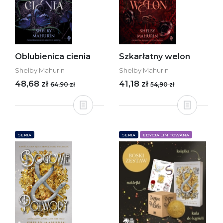
Oblubienica cienia
Szkarłatny welon
Shelby Mahurin
Shelby Mahurin
48,68 zł
41,18 zł
64,90 zł
54,90 zł
SERIA
SERIA
EDYCJA LIMITOWANA