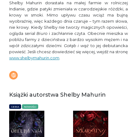
Shelby Mahurin dorastała na małej farmie w rolniczej
Indianie, gdzie patyki zmieniała w czarodziejskie różdżki, a
krowy w smoki. Mimo upływu czasu wciąż ma bujną
wyobraźnię, więc każdego dnia czaruje – tym razem słowa,
nie krowy. Kiedy Shelby nie tworzy magicznych opowieści,
ogląda serial
Biuro
i zachłannie czyta. Obecnie mieszka w
pobliżu farmy z dzieciństwa z bardzo wysokim mężem i na
wpół zdziczałymi dziećmi.
Gołąb i wąż
to jej debiutancka
powieść. Jeśli chcesz dowiedzieć się więcej, wejdź na stronę
www.shelbymahurin.com
.
Książki autorstwa Shelby Mahurin
SERIA
NOWOŚCI