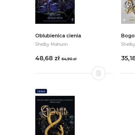
Oblubienica cienia
Bogo
Shelby Mahurin
Shelb
48,68 zł
35,1
64,90 zł
SERIA