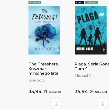
NOWOŚCI
SERIA
NOWOŚCI
The Thrashers.
Plaga. Seria Gone
Koszmar
Tom 4
minionego lata
Michael Grant
Julie Soto
35,94 zł
35,94 zł
59,90 zł
59,90 zł