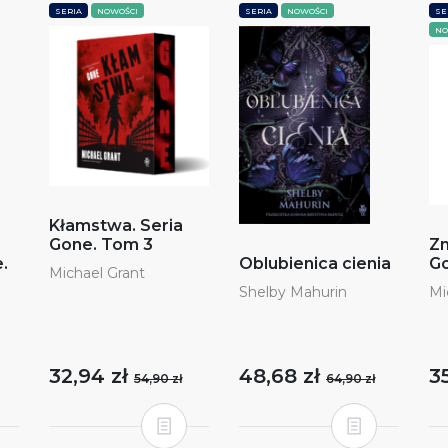
SERIA
NOWOŚCI
SERIA
NOWOŚCI
SE
NO
Kłamstwa. Seria
Gone. Tom 3
Zn
.
Oblubienica cienia
Go
Michael Grant
Shelby Mahurin
Mi
32,94 zł
48,68 zł
3
54,90 zł
64,90 zł