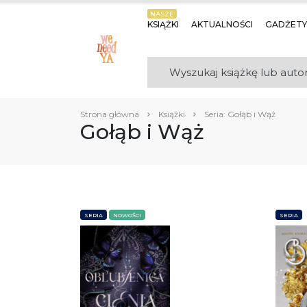
NASZE
KSIĄŻKI
AKTUALNOŚCI
GADŻETY
Strona główna
Książki
Seria: Gołąb i Wąż
Gołąb i Wąż
SERIA
NOWOŚCI
SERIA