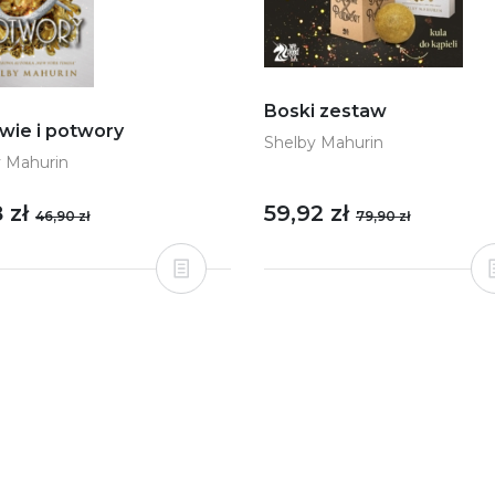
Boski zestaw
wie i potwory
Shelby Mahurin
y Mahurin
8 zł
59,92 zł
46,90 zł
79,90 zł