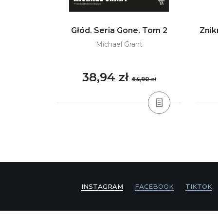
 specjalna.
Głód. Seria Gone. Tom 2
Znik
i
Michael Grant
38,94 zł
,90 zł
64,90 zł
INSTAGRAM
FACEBOOK
TIKTOK