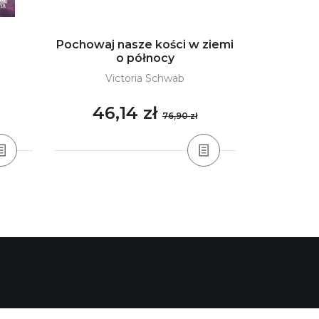
Pochowaj nasze kości w ziemi
Go
o północy
A
Victoria Schwab
46,14 zł
32
76,90 zł