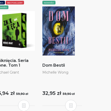
RIA
BESTSELLERY
NOWOŚCI
WOŚCI
iknięcia. Seria
ne. Tom 1
Dom Bestii
chael Grant
Michelle Wong
5,94 zł
32,95 zł
59,90 zł
59,90 zł