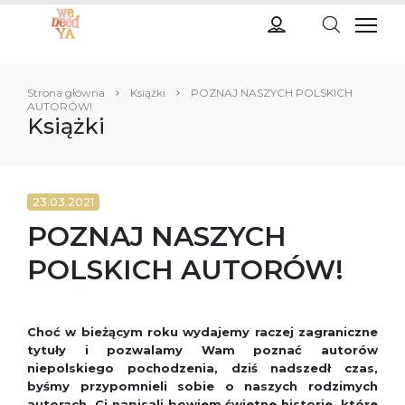
Strona główna
Książki
POZNAJ NASZYCH POLSKICH
AUTORÓW!
Książki
23.03.2021
POZNAJ NASZYCH
POLSKICH AUTORÓW!
Choć w bieżącym roku wydajemy raczej zagraniczne
tytuły i pozwalamy Wam poznać autorów
niepolskiego pochodzenia, dziś nadszedł czas,
byśmy przypomnieli sobie o naszych rodzimych
autorach. Ci napisali bowiem świetne historie, które