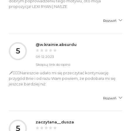
dobrym poprowadzeniu tego motywu, oto moja
propozycja! LEXI RYAN | NASZE
Rozwiń
@w.krainie.absurdu
5
09.12.2023
Skopiuj link do opinii
🗡️🧝🏼‍♂️Nareszcie udało mi się przeczytać kontynuację
przygód Brie i od razu Wam powiem, że podobała mi się
jeszcze bardziej niż
Rozwiń
zaczytana__dusza
5