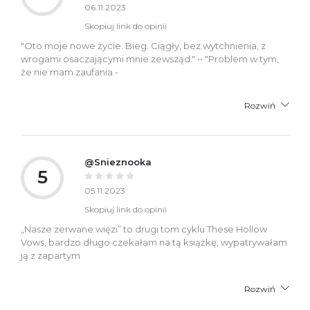
06.11.2023
Skopiuj link do opinii
"Oto moje nowe życie. Bieg. Ciągły, bez wytchnienia, z
wrogami osaczającymi mnie zewsząd." •• "Problem w tym,
że nie mam zaufania -
Rozwiń
@Snieznooka
5
05.11.2023
Skopiuj link do opinii
„Nasze zerwane więzi” to drugi tom cyklu These Hollow
Vows, bardzo długo czekałam na tą książkę, wypatrywałam
ją z zapartym
Rozwiń