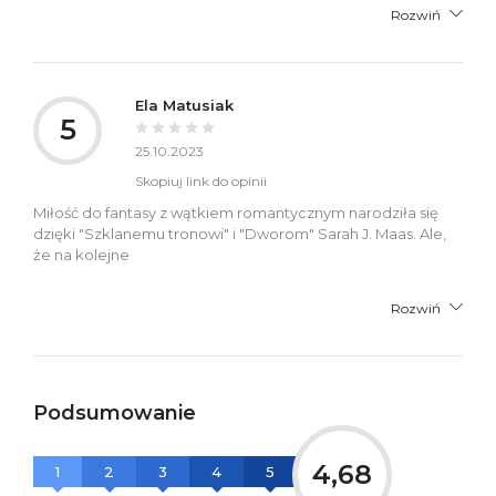
Rozwiń
Ela Matusiak
5
25.10.2023
Skopiuj link do opinii
Miłość do fantasy z wątkiem romantycznym narodziła się
dzięki "Szklanemu tronowi" i "Dworom" Sarah J. Maas. Ale,
że na kolejne
Rozwiń
Podsumowanie
4,68
1
2
3
4
5