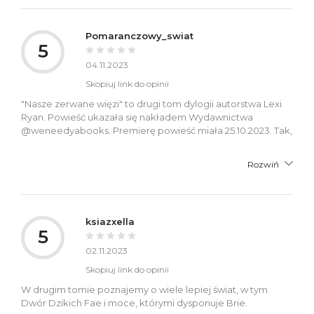
Pomaranczowy_swiat
5
04.11.2023
Skopiuj link do opinii
"Nasze zerwane więzi" to drugi tom dylogii autorstwa Lexi
Ryan. Powieść ukazała się nakładem Wydawnictwa
@weneedyabooks. Premierę powieść miała 25.10.2023. Tak,
Rozwiń
ksiazxella
5
02.11.2023
Skopiuj link do opinii
W drugim tomie poznajemy o wiele lepiej świat, w tym
Dwór Dzikich Fae i moce, którymi dysponuje Brie.