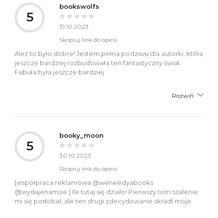
bookswolfs
5
31.10.2023
Skopiuj link do opinii
Ależ to było dobre! Jestem pełna podziwu dla autorki, która
jeszcze bardziej rozbudowała ten fantastyczny świat.
Fabuła była jeszcze bardziej
Rozwiń
booky_moon
5
30.10.2023
Skopiuj link do opinii
[współpraca reklamowa @weneedyabooks
@wydajenamsie ] Ile tutaj się działo! Pierwszy tom szalenie
mi się podobał, ale ten drugi zdecydowanie skradł moje