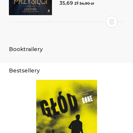
35,69 zł
54,90 zł
Booktrailery
Bestsellery