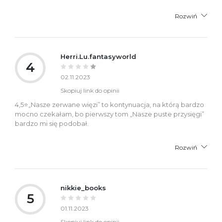
Rozwiń
Herri.Lu.fantasyworld
4
02.11.2023
Skopiuj link do opinii
4,5⭐️„Nasze zerwane więzi” to kontynuacja, na którą bardzo
mocno czekałam, bo pierwszy tom „Nasze puste przysięgi”
bardzo mi się podobał.
Rozwiń
nikkie_books
5
01.11.2023
Skopiuj link do opinii