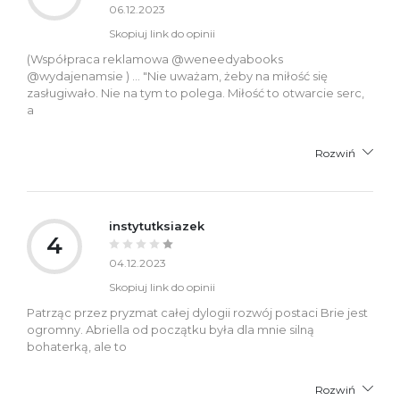
06.12.2023
Skopiuj link do opinii
(Współpraca reklamowa @weneedyabooks
@wydajenamsie ) ... "Nie uważam, żeby na miłość się
zasługiwało. Nie na tym to polega. Miłość to otwarcie serc,
a
Rozwiń
instytutksiazek
4
04.12.2023
Skopiuj link do opinii
Patrząc przez pryzmat całej dylogii rozwój postaci Brie jest
ogromny. Abriella od początku była dla mnie silną
bohaterką, ale to
Rozwiń