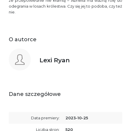
że przepowiednie nie kłamią – Abriella ma ważną rolę do
odegrania w losach królestwa. Czy się jej to podoba, czy też
nie.
O autorce
Lexi Ryan
Dane szczegółowe
Data premiery:
2023-10-25
Liczba stron:
520