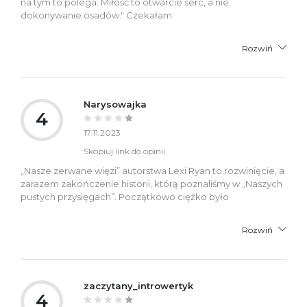
na tym to polega. Miłość to otwarcie serc, a nie
dokonywanie osadów." Czekałam
Rozwiń
Narysowajka
4
17.11.2023
Skopiuj link do opinii
„Nasze zerwane więzi” autorstwa Lexi Ryan to rozwinięcie, a
zarazem zakończenie historii, którą poznaliśmy w „Naszych
pustych przysięgach”. Początkowo ciężko było
Rozwiń
zaczytany_introwertyk
4