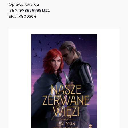
Oprawa:
twarda
ISBN:
9788367891332
SKU:
K800564