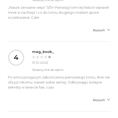
„Nasze zerwane więzi” 5/5⭐️ Pierwszy tom tej historii wprawił
mnie w zachwyt i co do tomu drugiego miałam spore
oczekiwania. Całe
Rozwiń
mag_book_
4
31.10.2023
Skopiuj link do opinii
Po emocjonującym zakończeniu pierwszego tomu, Brie nie
ufa już nikomu, nawet sobie samej. Odkrywając kolejne
sekrety w świecie fae, czas
Rozwiń