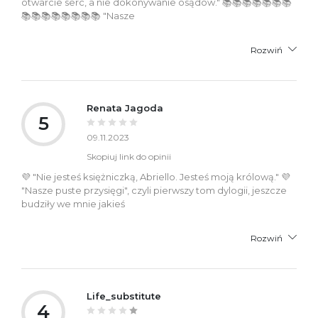
otwarcie serc, a nie dokonywanie osądów." 📚📚📚📚📚📚📚
📚📚📚📚📚📚📚📚 "Nasze
Rozwiń
Renata Jagoda
5
09.11.2023
Skopiuj link do opinii
💜 "Nie jesteś księżniczką, Abriello. Jesteś moją królową." 💜
"Nasze puste przysięgi", czyli pierwszy tom dylogii, jeszcze
budziły we mnie jakieś
Rozwiń
Life_substitute
4