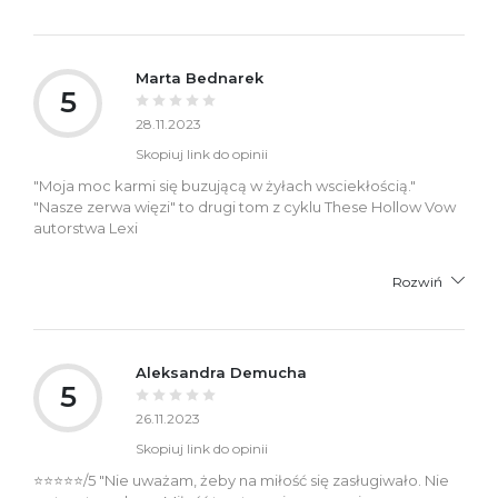
Marta Bednarek
5
28.11.2023
Skopiuj link do opinii
"Moja moc karmi się buzującą w żyłach wsciekłością."
"Nasze zerwa więzi" to drugi tom z cyklu These Hollow Vow
autorstwa Lexi
Rozwiń
Aleksandra Demucha
5
26.11.2023
Skopiuj link do opinii
⭐⭐⭐⭐⭐/5 "Nie uważam, żeby na miłość się zasługiwało. Nie