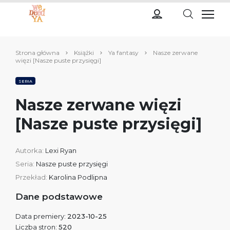
Strona główna
Książki
Ya fantasy
Nasze zerwane
więzi [Nasze puste przysięgi]
SERIA
Nasze zerwane więzi
[Nasze puste przysięgi]
Autorka:
Lexi Ryan
Seria:
Nasze puste przysięgi
Przekład:
Karolina Podlipna
Dane podstawowe
Data premiery:
2023-10-25
Liczba stron:
520