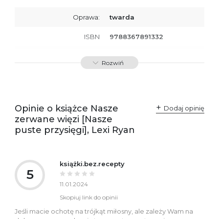
Oprawa:
twarda
ISBN
9788367891332
SKU:
K800564
Rozwiń
Opinie o książce Nasze
Dodaj opinię
zerwane więzi [Nasze
puste przysięgi], Lexi Ryan
książki.bez.recepty
5
11.01.2024
Skopiuj link do opinii
Jeśli macie ochotę na trójkąt miłosny, ale zależy Wam na