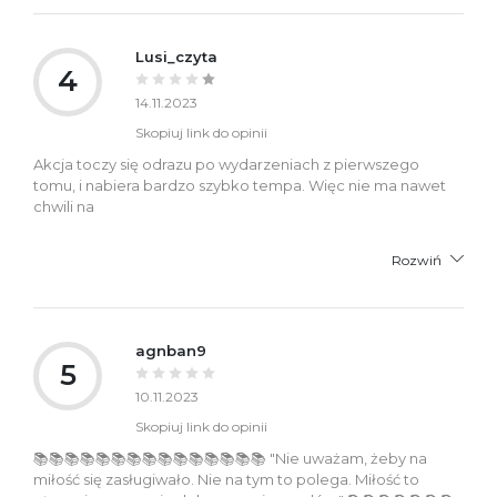
Lusi_czyta
4
14.11.2023
Skopiuj link do opinii
Akcja toczy się odrazu po wydarzeniach z pierwszego
tomu, i nabiera bardzo szybko tempa. Więc nie ma nawet
chwili na
Rozwiń
agnban9
5
10.11.2023
Skopiuj link do opinii
📚📚📚📚📚📚📚📚📚📚📚📚📚📚📚 "Nie uważam, żeby na
miłość się zasługiwało. Nie na tym to polega. Miłość to