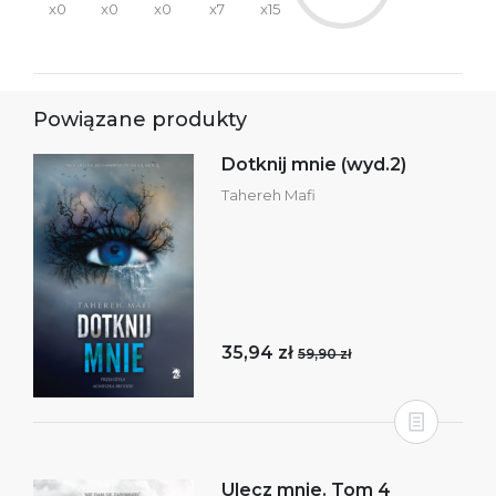
x0
x0
x0
x7
x15
Powiązane produkty
Dotknij mnie (wyd.2)
Tahereh Mafi
35,94 zł
59,90 zł
Ulecz mnie. Tom 4