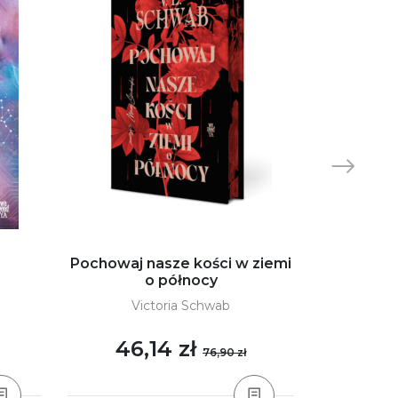
Pochowaj nasze kości w ziemi
Go
o północy
A
Victoria Schwab
46,14 zł
32
76,90 zł