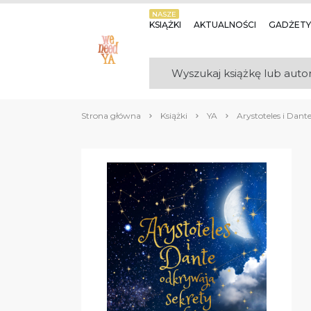
NASZE
KSIĄŻKI
AKTUALNOŚCI
GADŻETY
Strona główna
Książki
YA
Arystoteles i Da