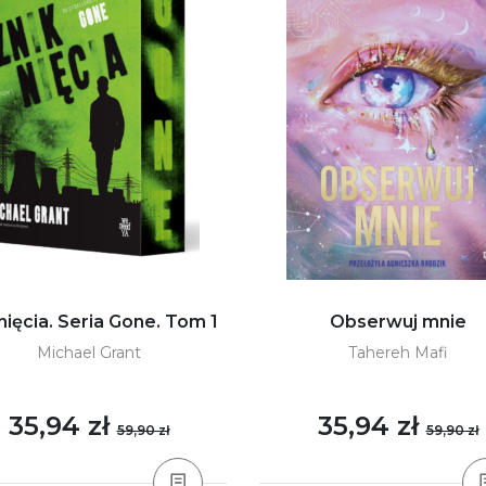
nięcia. Seria Gone. Tom 1
Obserwuj mnie
Michael Grant
Tahereh Mafi
35,94 zł
35,94 zł
59,90 zł
59,90 zł