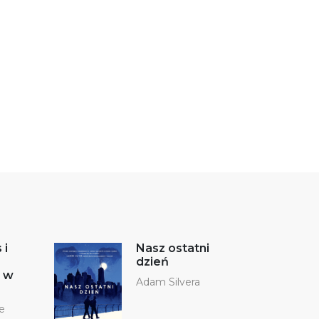
 i
Nasz ostatni
dzień
 w
Adam Silvera
e