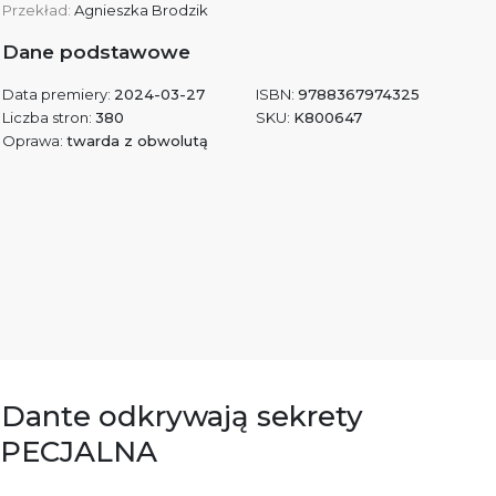
Przekład:
Agnieszka Brodzik
Dane podstawowe
Data premiery:
2024-03-27
ISBN:
9788367974325
Liczba stron:
380
SKU:
K800647
Oprawa:
twarda z obwolutą
i Dante odkrywają sekrety
 SPECJALNA