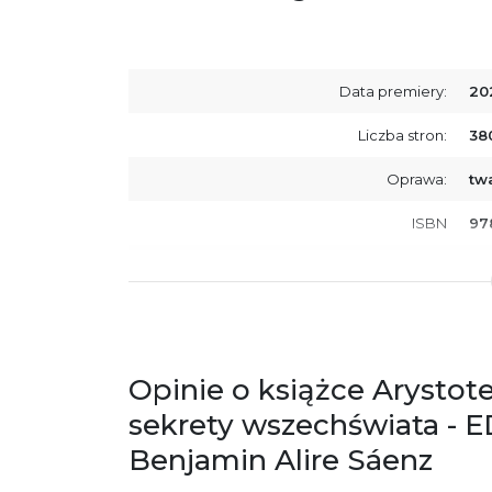
Data premiery:
20
Liczba stron:
38
Oprawa:
tw
ISBN
97
SKU:
K8
Opinie o książce Arystot
sekrety wszechświata -
Benjamin Alire Sáenz