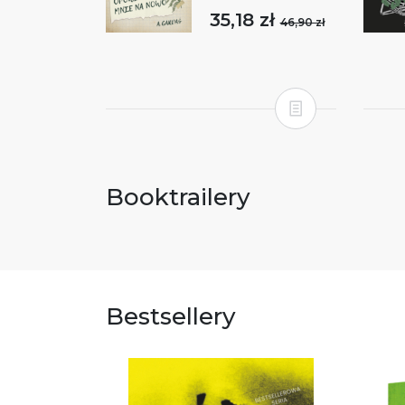
35,18 zł
46,90 zł
Booktrailery
Bestsellery