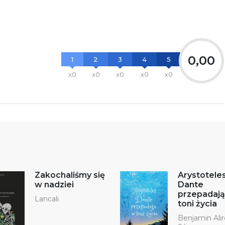
0,00
1
2
3
4
5
x0
x0
x0
x0
x0
Zakochaliśmy się
Arystoteles
w nadziei
Dante
przepadają
Lancali
toni życia
Benjamin Alir