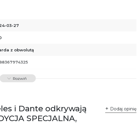
24-03-27
0
arda z obwolutą
88367974325
00647
Rozwiń
eles i Dante odkrywają
Dodaj opinię
 EDYCJA SPECJALNA,