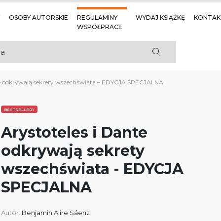
OSOBY AUTORSKIE
REGULAMINY
WYDAJ KSIĄŻKĘ
KONTAK
WSPÓŁPRACE
nte odkrywają sekrety wszechświata – EDYCJA SPECJALNA
BESTSELLERY
Arystoteles i Dante
odkrywają sekrety
wszechświata - EDYCJA
SPECJALNA
Autor:
Benjamin Alire Sáenz