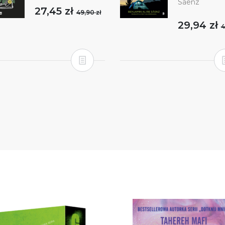
Sáenz
27,45 zł
49,90 zł
29,94 zł
4