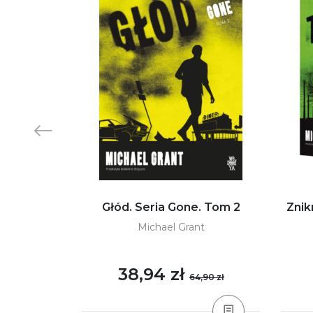
 specjalna.
Głód. Seria Gone. Tom 2
Znik
i
Michael Grant
38,94 zł
,90 zł
64,90 zł