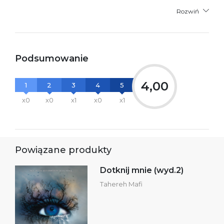
Rozwiń
Podsumowanie
4,00
1
2
3
4
5
x0
x0
x1
x0
x1
Powiązane produkty
Dotknij mnie (wyd.2)
Tahereh Mafi