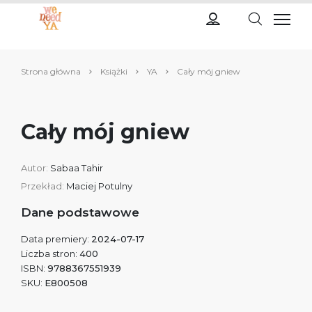
Strona główna
Książki
YA
Cały mój gniew
Cały mój gniew
Autor:
Sabaa Tahir
Przekład:
Maciej Potulny
Dane podstawowe
Data premiery:
2024-07-17
Liczba stron:
400
ISBN:
9788367551939
SKU:
E800508