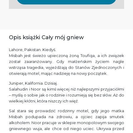
Opis książki Cały mój gniew
Lahore, Pakistan. Kiedyś.
Misbah jest świeżo upieczoną żoną Toufiqa, a ich związek
został zaaranżowany. Gdy małżeńskim życiem nagle
wstrząsa tragedia, wyjeżdżają do Stanów Zjednoczonych i
otwierają motel, mając nadzieję na nowy początek.
Juniper, Kalifornia. Dzisiaj.
Salahudin i Noor są kimś więcej niż najlepszymi przyjaciółmi
– myślą o sobie jak o rodzinie i rozumieją się bez słów. Aż do
wielkiej kłótni, która niszczy ich więź.
Sal stara się prowadzić rodzinny motel, gdy jego matka
Misbah podupada na zdrowiu, a ojciec zapija smutek
alkoholem. Noor pracuje w sklepie monopolowym swojego
gniewnego wuja, ale chce od niego uciec. Ukrywa przed