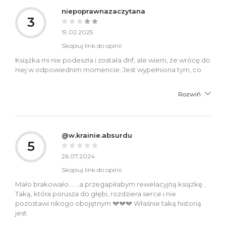
niepoprawnazaczytana
3
19.02.2025
Skopiuj link do opinii
Książka mi nie podeszła i została dnf, ale wiem, że wrócę do
niej w odpowiednim momencie. Jest wypełniona tym, co
Rozwiń
@w.krainie.absurdu
5
26.07.2024
Skopiuj link do opinii
Mało brakowało... ...a przegapiłabym rewelacyjną książkę...
Taką, która porusza do głębi, rozdziera serce i nie
pozostawi nikogo obojętnym 💔💔💔 Właśnie taką historią
jest