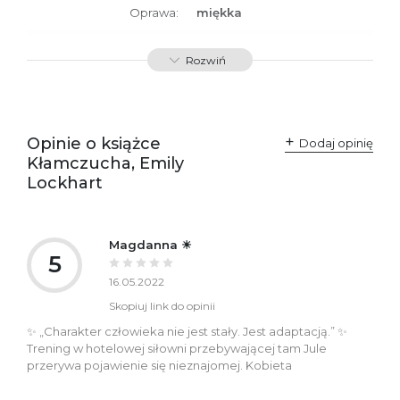
Oprawa:
miękka
ISBN
9788379768394
Rozwiń
SKU:
K732953
Opinie o książce
Dodaj opinię
Kłamczucha, Emily
Lockhart
Magdanna ☀
5
16.05.2022
Skopiuj link do opinii
✨ „Charakter człowieka nie jest stały. Jest adaptacją.” ✨
Trening w hotelowej siłowni przebywającej tam Jule
przerywa pojawienie się nieznajomej. Kobieta