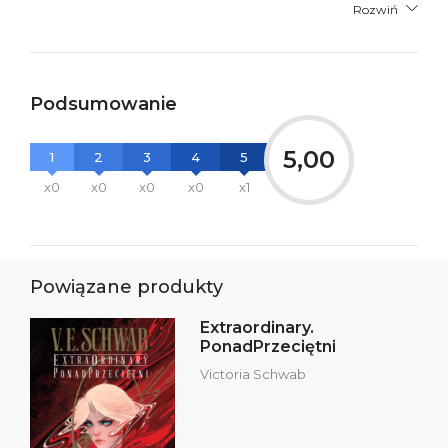
Rozwiń
Podsumowanie
5,00
1
2
3
4
5
x0
x0
x0
x0
x1
Powiązane produkty
Extraordinary.
PonadPrzeciętni
Victoria Schwab