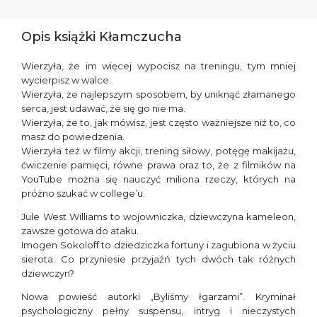
Opis książki Kłamczucha
Wierzyła, że im więcej wypocisz na treningu, tym mniej
wycierpisz w walce.
Wierzyła, że najlepszym sposobem, by uniknąć złamanego
serca, jest udawać, że się go nie ma.
Wierzyła, że to, jak mówisz, jest często ważniejsze niż to, co
masz do powiedzenia.
Wierzyła też w filmy akcji, trening siłowy, potęgę makijażu,
ćwiczenie pamięci, równe prawa oraz to, że z filmików na
YouTube można się nauczyć miliona rzeczy, których na
próżno szukać w college’u.
Jule West Williams to wojowniczka, dziewczyna kameleon,
zawsze gotowa do ataku.
Imogen Sokoloff to dziedziczka fortuny i zagubiona w życiu
sierota. Co przyniesie przyjaźń tych dwóch tak różnych
dziewczyn?
Nowa powieść autorki „Byliśmy łgarzami”. Kryminał
psychologiczny pełny suspensu, intryg i nieczystych