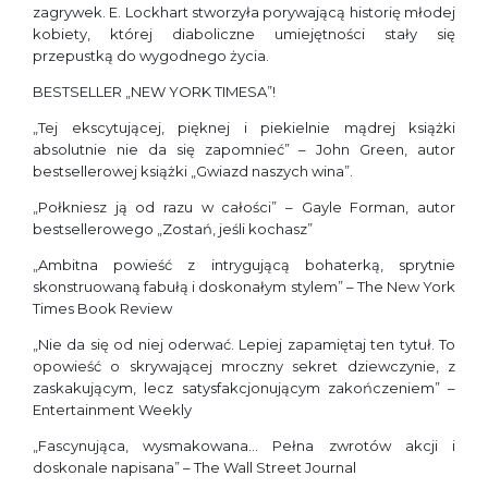
zagrywek. E. Lockhart stworzyła porywającą historię młodej
kobiety, której diaboliczne umiejętności stały się
przepustką do wygodnego życia.
BESTSELLER „NEW YORK TIMESA”!
„Tej ekscytującej, pięknej i piekielnie mądrej książki
absolutnie nie da się zapomnieć” – John Green, autor
bestsellerowej książki „Gwiazd naszych wina”.
„Połkniesz ją od razu w całości” – Gayle Forman, autor
bestsellerowego „Zostań, jeśli kochasz”
„Ambitna powieść z intrygującą bohaterką, sprytnie
skonstruowaną fabułą i doskonałym stylem” – The New York
Times Book Review
„Nie da się od niej oderwać. Lepiej zapamiętaj ten tytuł. To
opowieść o skrywającej mroczny sekret dziewczynie, z
zaskakującym, lecz satysfakcjonującym zakończeniem” –
Entertainment Weekly
„Fascynująca, wysmakowana… Pełna zwrotów akcji i
doskonale napisana” – The Wall Street Journal