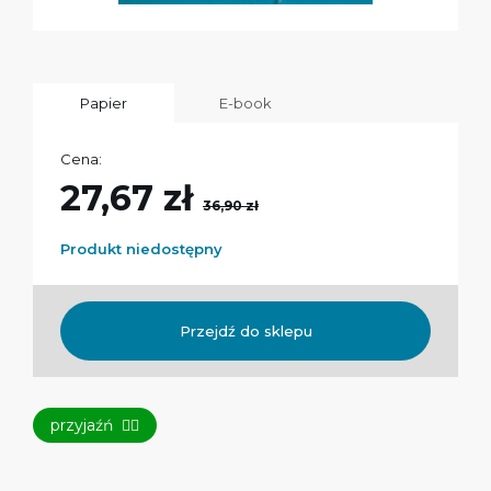
Papier
E-book
Cena:
27,67 zł
36,90 zł
Produkt niedostępny
Przejdź do sklepu
przyjaźń
👯‍♀️