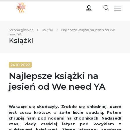
Strona główna
Książki
Najlepsze książki na jesień od We
need YA
Książki
24.10.2022
Najlepsze książki na
jesień od We need YA
Wakacje się skończyły. Zrobiło się chłodniej, dzień
jest coraz krótszy, a żółte liście spadają. Potem
chrupią nam pod nogami na chodnikach. Nadszedł
czas, kiedy częściej leżysz pod kocykiem z
ulubionymi książkami. Zimne wieczory spędzasz