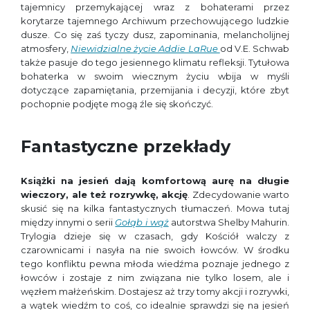
tajemnicy przemykającej wraz z bohaterami przez
korytarze tajemnego Archiwum przechowującego ludzkie
dusze. Co się zaś tyczy dusz, zapominania, melancholijnej
atmosfery,
Niewidzialne życie Addie LaRue
od V.E. Schwab
także pasuje do tego jesiennego klimatu refleksji. Tytułowa
bohaterka w swoim wiecznym życiu wbija w myśli
dotyczące zapamiętania, przemijania i decyzji, które zbyt
pochopnie podjęte mogą źle się skończyć.
Fantastyczne przekłady
Książki na jesień dają komfortową aurę na długie
wieczory, ale też rozrywkę, akcję
. Zdecydowanie warto
skusić się na kilka fantastycznych tłumaczeń. Mowa tutaj
między innymi o serii
Gołąb i wąż
autorstwa Shelby Mahurin.
Trylogia dzieje się w czasach, gdy Kościół walczy z
czarownicami i nasyła na nie swoich łowców. W środku
tego konfliktu pewna młoda wiedźma poznaje jednego z
łowców i zostaje z nim związana nie tylko losem, ale i
węzłem małżeńskim. Dostajesz aż trzy tomy akcji i rozrywki,
a wątek wiedźm to coś, co idealnie sprawdzi się na jesień