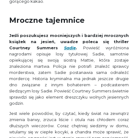
gorącego kakao.
Mroczne tajemnice
Jeśli poszukujesz mocniejszych i bardziej mrocznych
książek na jesień, uwadze poleca się thriller
Courtney Summers
Sadie
.
Powieść wyróżniona
nagrodami opisuje losy tytułowej Sadie, samotnie
opiekującej się swoją siostrą Mattie, która zostaje
znaleziona martwa. Policja nie potrafi znaleźć sprawcy
morderstwa, zatem Sadie postanawia sama odnaleźć
mordercę. Historia kryminalna ma jednak jeszcze drugie
dno związane z innym bohaterem – podcasterem
śledzącym losy Sadie. Powieść Courtney Summers świetnie
sprawdzi się jako element dreszczyku wolnych jesiennych
godzin.
Jest wiele powodów, by czytać, kiedy świat na zewnątrz
zmienia barwy, zrzuca liście i otula nas chłodem coraz
dłuższych wieczorów. Coraz chętniej siedzimy w domu,
wtulamy się w ciepłe kocyki, a chandra może sprawić, że