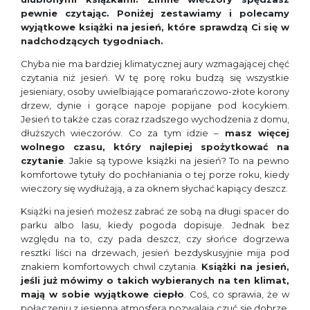
pewnie czytając. Poniżej zestawiamy i polecamy
wyjątkowe książki na jesień, które sprawdzą Ci się w
nadchodzących tygodniach.
Chyba nie ma bardziej klimatycznej aury wzmagającej chęć
czytania niż jesień. W tę porę roku budzą się wszystkie
jesieniary, osoby uwielbiające pomarańczowo-złote korony
drzew, dynie i gorące napoje popijane pod kocykiem.
Jesień to także czas coraz rzadszego wychodzenia z domu,
dłuższych wieczorów. Co za tym idzie –
masz więcej
wolnego czasu, który najlepiej spożytkować na
czytanie
. Jakie są typowe książki na jesień? To na pewno
komfortowe tytuły do pochłaniania o tej porze roku, kiedy
wieczory się wydłużają, a za oknem słychać kapiący deszcz.
Książki na jesień możesz zabrać ze sobą na długi spacer do
parku albo lasu, kiedy pogoda dopisuje. Jednak bez
względu na to, czy pada deszcz, czy słońce dogrzewa
resztki liści na drzewach, jesień bezdyskusyjnie mija pod
znakiem komfortowych chwil czytania.
Książki na jesień,
jeśli już mówimy o takich wybieranych na ten klimat,
mają w sobie wyjątkowe ciepło
. Coś, co sprawia, że w
połączeniu z jesienną atmosferą pozwalają czuć się dobrze.