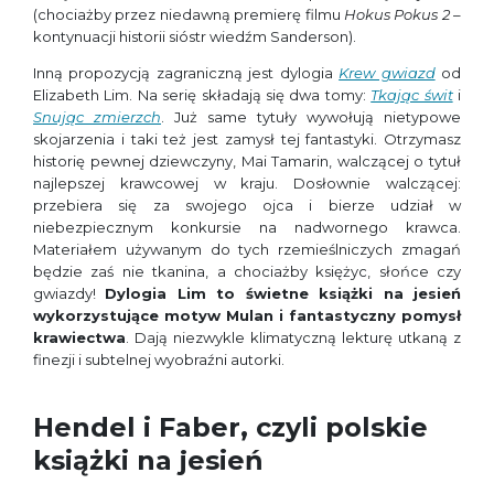
(chociażby przez niedawną premierę filmu
Hokus Pokus 2
–
kontynuacji historii sióstr wiedźm Sanderson).
Inną propozycją zagraniczną jest dylogia
Krew gwiazd
od
Elizabeth Lim. Na serię składają się dwa tomy:
Tkając świt
i
Snując zmierzch
. Już same tytuły wywołują nietypowe
skojarzenia i taki też jest zamysł tej fantastyki. Otrzymasz
historię pewnej dziewczyny, Mai Tamarin, walczącej o tytuł
najlepszej krawcowej w kraju. Dosłownie walczącej:
przebiera się za swojego ojca i bierze udział w
niebezpiecznym konkursie na nadwornego krawca.
Materiałem używanym do tych rzemieślniczych zmagań
będzie zaś nie tkanina, a chociażby księżyc, słońce czy
gwiazdy!
Dylogia Lim to świetne książki na jesień
wykorzystujące motyw Mulan i fantastyczny pomysł
krawiectwa
. Dają niezwykle klimatyczną lekturę utkaną z
finezji i subtelnej wyobraźni autorki.
Hendel i Faber, czyli polskie
książki na jesień