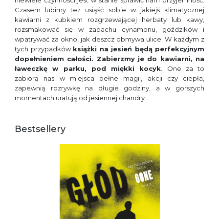
niewiele czynności jest w stanie sprawić nam przyjemność.
Czasem lubimy też usiąść sobie w jakiejś klimatycznej
kawiarni z kubkiem rozgrzewającej herbaty lub kawy,
rozsmakować się w zapachu cynamonu, goździków i
wpatrywać za okno, jak deszcz obmywa ulice. W każdym z
tych przypadków
książki na jesień będą perfekcyjnym
dopełnieniem całości. Zabierzmy je do kawiarni, na
ławeczkę w parku, pod miękki kocyk
. One za to
zabiorą nas w miejsca pełne magii, akcji czy ciepła,
zapewnią rozrywkę na długie godziny, a w gorszych
momentach uratują od jesiennej chandry.
Bestsellery