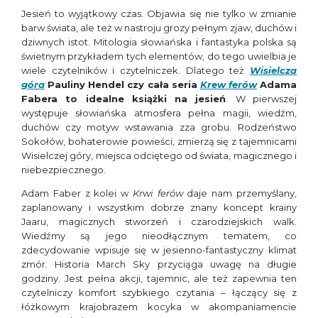
Jesień to wyjątkowy czas. Objawia się nie tylko w zmianie
barw świata, ale też w nastroju grozy pełnym zjaw, duchów i
dziwnych istot. Mitologia słowiańska i fantastyka polska są
świetnym przykładem tych elementów, do tego uwielbia je
wiele czytelników i czytelniczek. Dlatego też
Wisielcza
góra
Pauliny Hendel czy cała seria
Krew ferów
Adama
Fabera to idealne książki na jesień
. W pierwszej
występuje słowiańska atmosfera pełna magii, wiedźm,
duchów czy motyw wstawania zza grobu. Rodzeństwo
Sokołów, bohaterowie powieści, zmierzą się z tajemnicami
Wisielczej góry, miejsca odciętego od świata, magicznego i
niebezpiecznego.
Adam Faber z kolei w
Krwi ferów
daje nam przemyślany,
zaplanowany i wszystkim dobrze znany koncept krainy
Jaaru, magicznych stworzeń i czarodziejskich walk.
Wiedźmy są jego nieodłącznym tematem, co
zdecydowanie wpisuje się w jesienno-fantastyczny klimat
zmór. Historia March Sky przyciąga uwagę na długie
godziny. Jest pełna akcji, tajemnic, ale też zapewnia ten
czytelniczy komfort szybkiego czytania – łączący się z
łóżkowym krajobrazem kocyka w akompaniamencie