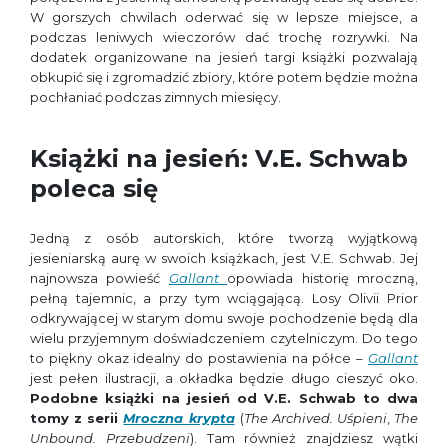
W gorszych chwilach oderwać się w lepsze miejsce, a
podczas leniwych wieczorów dać trochę rozrywki. Na
dodatek organizowane na jesień targi książki pozwalają
obkupić się i zgromadzić zbiory, które potem będzie można
pochłaniać podczas zimnych miesięcy.
Książki na jesień: V.E. Schwab
poleca się
Jedną z osób autorskich, które tworzą wyjątkową
jesieniarską aurę w swoich książkach, jest V.E. Schwab. Jej
najnowsza powieść
Gallant
opowiada historię mroczną,
pełną tajemnic, a przy tym wciągającą. Losy Olivii Prior
odkrywającej w starym domu swoje pochodzenie będą dla
wielu przyjemnym doświadczeniem czytelniczym. Do tego
to piękny okaz idealny do postawienia na półce –
Gallant
jest pełen ilustracji, a okładka będzie długo cieszyć oko.
Podobne książki na jesień od V.E. Schwab to dwa
tomy z serii
Mroczna krypta
(
The Archived. Uśpieni
,
The
Unbound. Przebudzeni
). Tam również znajdziesz wątki