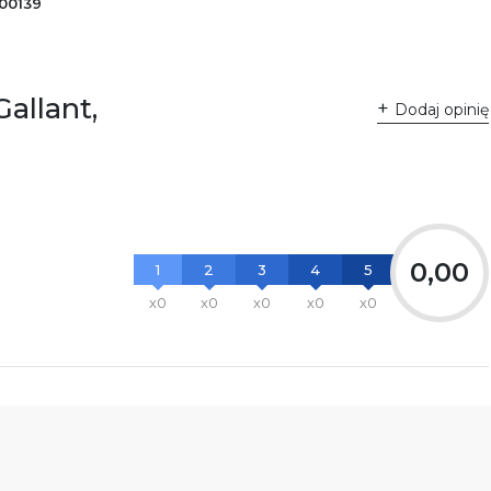
00139
allant,
Dodaj opinię
0,00
1
2
3
4
5
x0
x0
x0
x0
x0