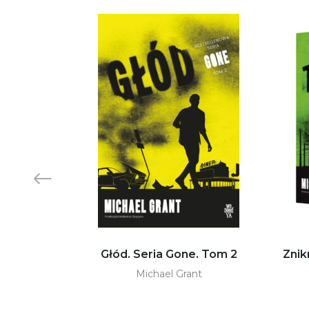
 specjalna.
Głód. Seria Gone. Tom 2
Znik
i
Michael Grant