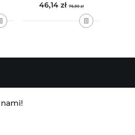
46,14 zł
32
76,90 zł
 nami!