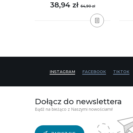
38,94 zł
,90 zł
64,90 zł
INSTAGRAM
FACEBOOK
TIKTOK
Dołącz do newslettera
Bądź na bieżąco z Naszymi nowościami!