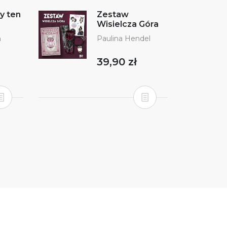
y ten
Zestaw
Wisielcza Góra
n
Paulina Hendel
39,90 zł