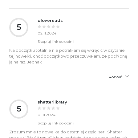
dlovereads
5
02.11.2024
Skopiuj link do opinii
Na początku totalnie nie potrafiłam się wkręcić w czytanie
tej nowelki, choć początkowo przeczuwałam, że pochłonę
ją na raz. Jednak
Rozwiń
shatterlibrary
5
01.11.2024
Skopiuj link do opinii
Zrozum mnie to nowelka do ostatniej części serii Shatter
me czyli "Wyślij mnie". Mam nadzieję, że wszyscy wiedzą jak