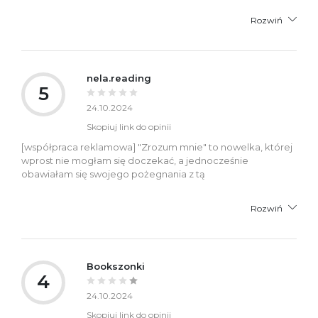
Rozwiń
nela.reading
5
24.10.2024
Skopiuj link do opinii
[współpraca reklamowa] "Zrozum mnie" to nowelka, której
wprost nie mogłam się doczekać, a jednocześnie
obawiałam się swojego pożegnania z tą
Rozwiń
Bookszonki
4
24.10.2024
Skopiuj link do opinii