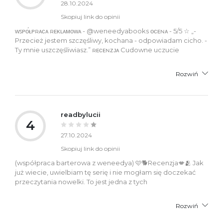
28.10.2024
Skopiuj link do opinii
ᴡꜱᴘᴏ́ᴌᴘʀᴀᴄᴀ ʀᴇᴋʟᴀᴍᴏᴡᴀ - @weneedyabooks ᴏᴄᴇɴᴀ - 5/5 ☆ „-
Przecież jestem szczęśliwy, kochana - odpowiadam cicho. -
Ty mnie uszczęśliwiasz.” ʀᴇᴄᴇɴᴢᴊᴀ Cudowne uczucie
Rozwiń
readbylucii
4
27.10.2024
Skopiuj link do opinii
(współpraca barterowa z weneedya) 🩷🐕Recenzja💋🫂 Jak
już wiecie, uwielbiam tę serię i nie mogłam się doczekać
przeczytania nowelki. To jest jedna z tych
Rozwiń