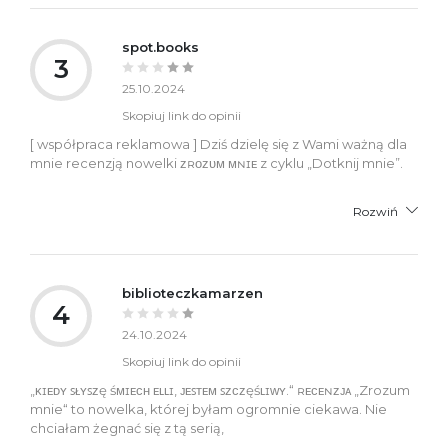
spot.books
3
25.10.2024
Skopiuj link do opinii
[ współpraca reklamowa ] Dziś dzielę się z Wami ważną dla
mnie recenzją nowelki ᴢʀᴏᴢᴜᴍ ᴍɴɪᴇ z cyklu „Dotknij mnie”.
Rozwiń
biblioteczkamarzen
4
24.10.2024
Skopiuj link do opinii
„ᴋɪᴇᴅʏ ꜱᴌʏꜱᴢę śᴍɪᴇᴄʜ ᴇʟʟɪ, ᴊᴇꜱᴛᴇᴍ ꜱᴢᴄᴢęśʟɪᴡʏ.“ ʀᴇᴄᴇɴᴢᴊᴀ „Zrozum
mnie“ to nowelka, której byłam ogromnie ciekawa. Nie
chciałam żegnać się z tą serią,