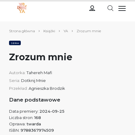
Strona główna
Książki
YA
Zrozum mnie
SERIA
Zrozum mnie
Autorka:
Tahereh Mafi
Seria:
Dotknij Mnie
Przekład:
Agnieszka Brodzik
Dane podstawowe
Data premiery:
2024-09-25
Liczba stron:
168
Oprawa:
twarda
ISBN:
9788367974509