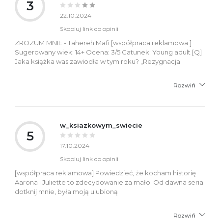
3
22.10.2024
Skopiuj link do opinii
ZROZUM MNIE - Tahereh Mafi [współpraca reklamowa ]
Sugerowany wiek: 14+ Ocena: 3/5 Gatunek: Young adult [Q]
Jaka książka was zawiodła w tym roku? „Rezygnacja
Rozwiń
w_ksiazkowym_swiecie
5
17.10.2024
Skopiuj link do opinii
[współpraca reklamowa] Powiedzieć, że kocham historię
Aarona i Juliette to zdecydowanie za mało. Od dawna seria
dotknij mnie, była moją ulubioną
Rozwiń