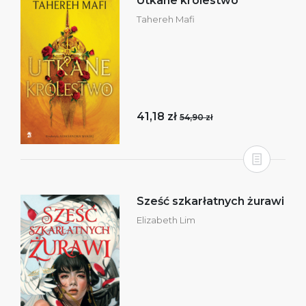
Utkane królestwo
Tahereh Mafi
41,18 zł
54,90 zł
Sześć szkarłatnych żurawi
Elizabeth Lim