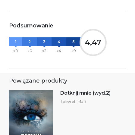
Podsumowanie
4,47
1
2
3
4
5
x0
x0
x2
x4
x9
Powiązane produkty
Dotknij mnie (wyd.2)
Tahereh Mafi