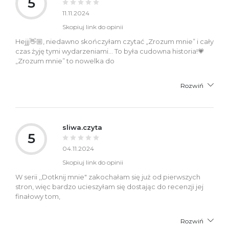
5
11.11.2024
Skopiuj link do opinii
Hejjj👋🏼, niedawno skończyłam czytać „Zrozum mnie” i cały
czas żyję tymi wydarzeniami… To była cudowna historia!💗
„Zrozum mnie” to nowelka do
Rozwiń
sliwa.czyta
5
04.11.2024
Skopiuj link do opinii
W serii ,,Dotknij mnie" zakochałam się już od pierwszych
stron, więc bardzo ucieszyłam się dostając do recenzji jej
finałowy tom,
Rozwiń