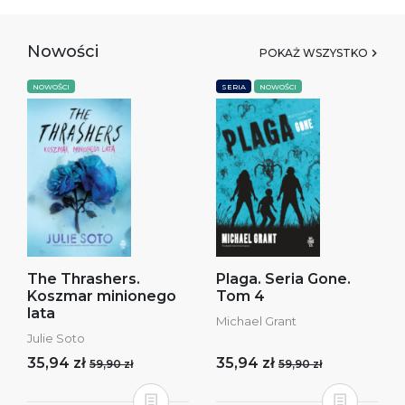
Nowości
POKAŻ WSZYSTKO
NOWOŚCI
SERIA
NOWOŚCI
The Thrashers.
Plaga. Seria Gone.
Koszmar minionego
Tom 4
lata
Michael Grant
Julie Soto
35,94 zł
35,94 zł
59,90 zł
59,90 zł