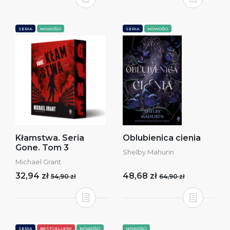
SERIA
NOWOŚCI
SERIA
NOWOŚCI
Kłamstwa. Seria
Oblubienica cienia
Gone. Tom 3
Shelby Mahurin
Michael Grant
32,94 zł
48,68 zł
54,90 zł
64,90 zł
SERIA
BESTSELLERY
NOWOŚCI
NOWOŚCI