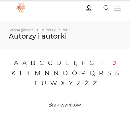
Strona główna
Autorzy i autorki
Autorzy i autorki
A
Ą
B
C
Ć
D
E
Ę
F
G
H
I
J
K
L
Ł
M
N
Ń
O
Ó
P
Q
R
S
Ś
T
U
W
X
Y
Z
Ź
Ż
Brak wyników.