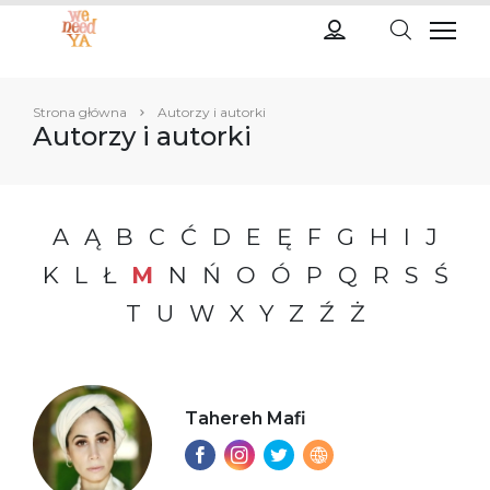
Strona główna
Autorzy i autorki
Autorzy i autorki
A
Ą
B
C
Ć
D
E
Ę
F
G
H
I
J
K
L
Ł
M
N
Ń
O
Ó
P
Q
R
S
Ś
T
U
W
X
Y
Z
Ź
Ż
Tahereh Mafi