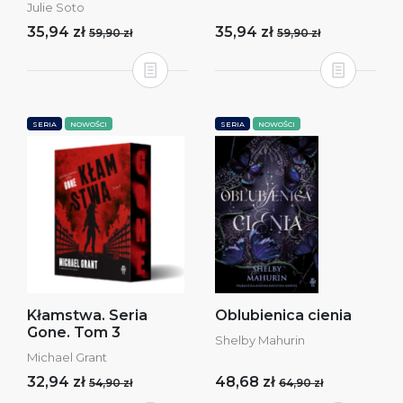
Julie Soto
35,94 zł
35,94 zł
59,90 zł
59,90 zł
SERIA
NOWOŚCI
SERIA
NOWOŚCI
Kłamstwa. Seria
Oblubienica cienia
Gone. Tom 3
Shelby Mahurin
Michael Grant
32,94 zł
48,68 zł
54,90 zł
64,90 zł