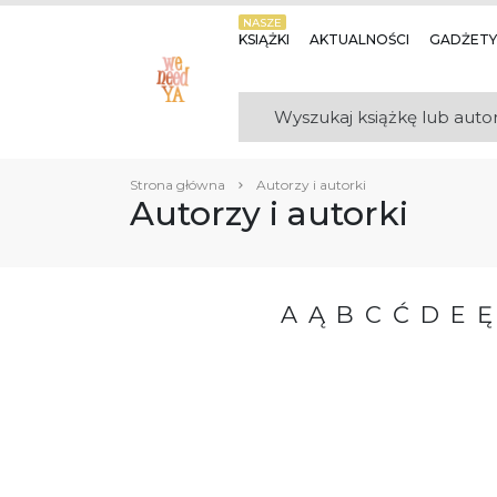
NASZE
KSIĄŻKI
AKTUALNOŚCI
GADŻETY
Strona główna
Autorzy i autorki
Autorzy i autorki
A
Ą
B
C
Ć
D
E
Ę