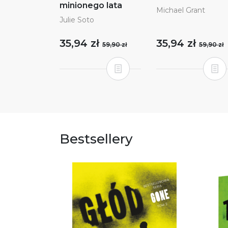
minionego lata
Michael Grant
Julie Soto
35,94 zł
35,94 zł
59,90 zł
59,90 zł
Bestsellery