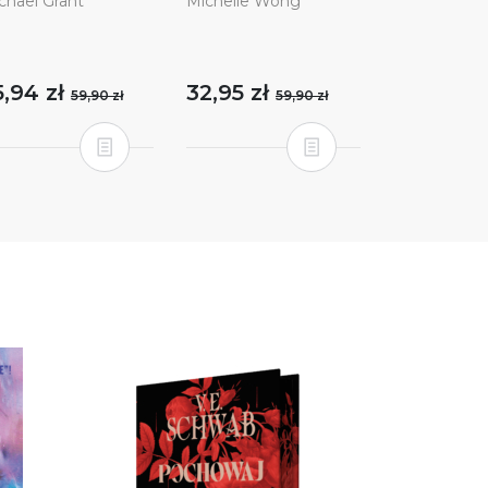
chael Grant
Michelle Wong
5,94 zł
32,95 zł
59,90 zł
59,90 zł