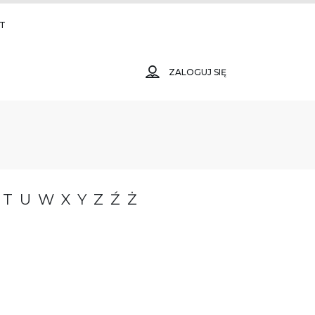
T
ZALOGUJ SIĘ
T
U
W
X
Y
Z
Ź
Ż