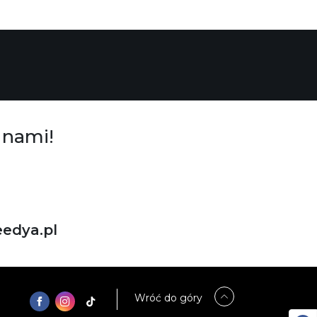
 nami!
edya.pl
Wróć do góry