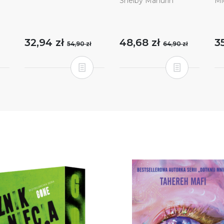
Shelby Mahurin
Mi
32,94 zł
48,68 zł
3
54,90 zł
64,90 zł