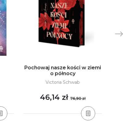
Pochowaj nasze kości w ziemi
Go
o północy
A
Victoria Schwab
46,14 zł
32
76,90 zł