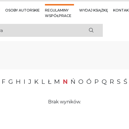
OSOBY AUTORSKIE
REGULAMINY
WYDAJ KSIĄŻKĘ
KONTAK
WSPÓŁPRACE
F
G
H
I
J
K
L
Ł
M
N
Ń
O
Ó
P
Q
R
S
Ś
Brak wyników.