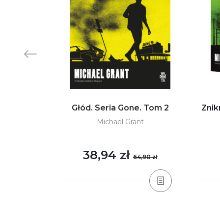
 specjalna.
Głód. Seria Gone. Tom 2
Znik
i
Michael Grant
38,94 zł
,90 zł
64,90 zł