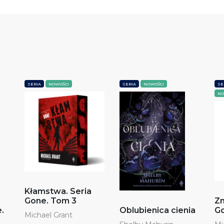
SERIA
NOWOŚCI
SERIA
NOWOŚCI
SE
NO
Kłamstwa. Seria
Gone. Tom 3
Zn
.
Oblubienica cienia
Go
Michael Grant