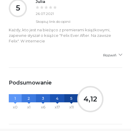
Julia
5
26.07.2021
Skopiuj link do opinii
Każdy, kto jest na bieżąco z premierami książkowymi,
zapewne słyszał o książce "Felix Ever After. Na zawsze
Felix". W internecie
Rozwiń
Podsumowanie
4,12
1
2
3
4
5
x0
x1
x6
x17
x11