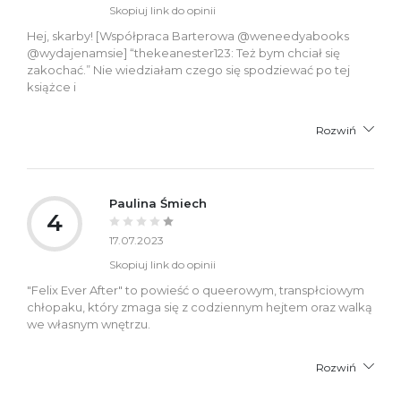
Skopiuj link do opinii
Hej, skarby! [Współpraca Barterowa @weneedyabooks
@wydajenamsie] “thekeanester123: Też bym chciał się
zakochać.” Nie wiedziałam czego się spodziewać po tej
książce i
Rozwiń
Paulina Śmiech
4
17.07.2023
Skopiuj link do opinii
"Felix Ever After" to powieść o queerowym, transpłciowym
chłopaku, który zmaga się z codziennym hejtem oraz walką
we własnym wnętrzu.
Rozwiń