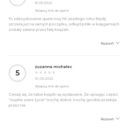
15.05.2022
Skopiuj link do opinii
To zdecydowanie queerowy hit zeszłego roku! Będę
szczera już na samym początku, odkąd półki w księgarniach
zostały zalane przez falę książek,
Rozwiń
zuzanna michalec
5
10.05.2022
Skopiuj link do opinii
Cieszę się, że takie książki są wydawane. Że opisując często
"zwykle szare życie" trochę dobre, trochę gorzkie przebija
przez nie
Rozwiń