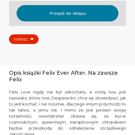
Przejdź do sklepu
miłość
❤
Opis książki Felix Ever After. Na zawsze
Felix
Felix Love nigdy nie był zakochany, a ironią losu jest
nazwisko, które nosi. Desperacko chce się dowiedzieć, jak
to jest kochać, i nie rozumie, dlaczego innym przychodzi to
tak łatwo, a jemu nie. I mimo że jest pewien swojej
tożsamości, wewnętrznie obawia się, że bycie
czarnoskórym, queerowym, transpłciowym chłopakiem
będzie przeszkodą do odnalezienia szczęśliwego
zakończenia.