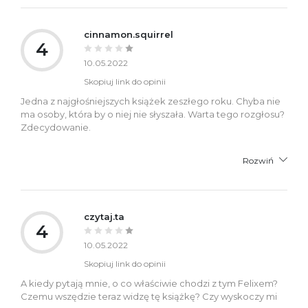
cinnamon.squirrel
4
10.05.2022
Skopiuj link do opinii
Jedna z najgłośniejszych książek zeszłego roku. Chyba nie
ma osoby, która by o niej nie słyszała. Warta tego rozgłosu?
Zdecydowanie.
Rozwiń
czytaj.ta
4
10.05.2022
Skopiuj link do opinii
A kiedy pytają mnie, o co właściwie chodzi z tym Felixem?
Czemu wszędzie teraz widzę tę książkę? Czy wyskoczy mi