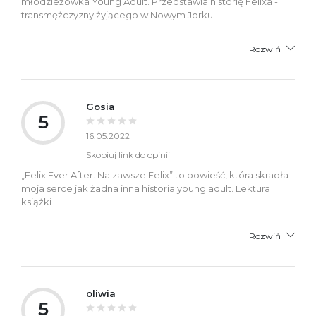
młodzieżówka Young Adult. Przedstawia historię Felixa -
transmężczyzny żyjącego w Nowym Jorku
Rozwiń
Gosia
5
16.05.2022
Skopiuj link do opinii
„Felix Ever After. Na zawsze Felix” to powieść, która skradła
moja serce jak żadna inna historia young adult. Lektura
książki
Rozwiń
oliwia
5