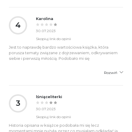
Karolina
4
30.07.2023
Skopiuj link do opinii
Jest to naprawdę bardzo wartościowa książka, która
porusza tematy związane z dojrzewaniem, odkrywaniem
siebie i pierwszą miłością. Podobało mi się
Rozwiń
lśniąceliterki
3
30.07.2023
Skopiuj link do opinii
Historia opisana w książce podobała mi się lecz
momentami mnie nużyła, przez co musiałam odkładać ją