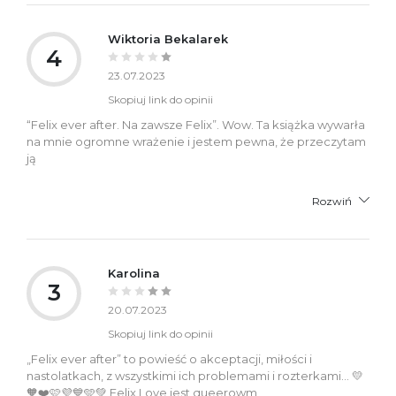
Wiktoria Bekalarek
4
23.07.2023
Skopiuj link do opinii
“Felix ever after. Na zawsze Felix”. Wow. Ta książka wywarła
na mnie ogromne wrażenie i jestem pewna, że przeczytam
ją
Rozwiń
Karolina
3
20.07.2023
Skopiuj link do opinii
„Felix ever after” to powieść o akceptacji, miłości i
nastolatkach, z wszystkimi ich problemami i rozterkami… 💛
🧡❤️🩷💜💙🩵💚 Felix Love jest queerowm,