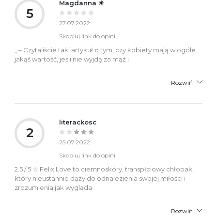
Magdanna ☀
5
27.07.2022
Skopiuj link do opinii
„ – Czytaliście taki artykuł o tym, czy kobiety mają w ogóle
jakąś wartość, jeśli nie wyjdą za mąż i
Rozwiń
literackosc
2
25.07.2022
Skopiuj link do opinii
2.5 / 5 ☆ Felix Love to ciemnoskóry, transpłciowy chłopak,
który nieustannie dąży do odnalezienia swojej miłości i
zrozumienia jak wygląda
Rozwiń