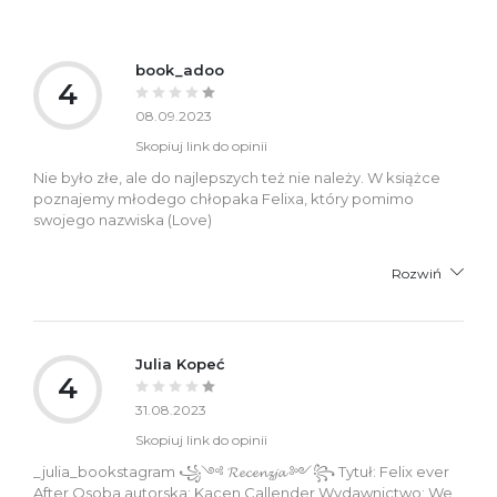
book_adoo
4
08.09.2023
Skopiuj link do opinii
Nie było złe, ale do najlepszych też nie należy. W książce
poznajemy młodego chłopaka Felixa, który pomimo
swojego nazwiska (Love)
Rozwiń
Julia Kopeć
4
31.08.2023
Skopiuj link do opinii
_julia_bookstagram ꧁༺ 𝓡𝓮𝓬𝓮𝓷𝔃𝓳𝓪 ༻꧂ Tytuł: Felix ever
After Osoba autorska: Kacen Callender Wydawnictwo: We