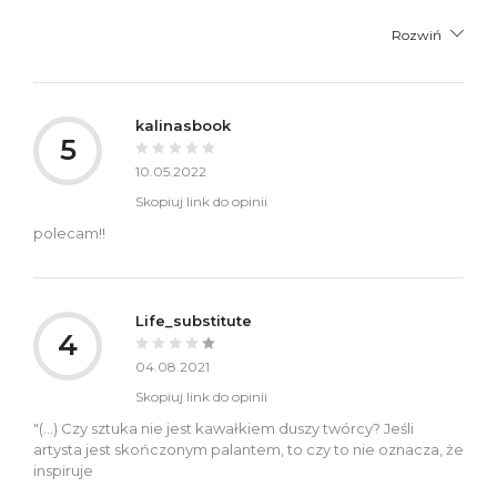
Rozwiń
kalinasbook
5
10.05.2022
Skopiuj link do opinii
polecam!!
Life_substitute
4
04.08.2021
Skopiuj link do opinii
"(...) Czy sztuka nie jest kawałkiem duszy twórcy? Jeśli
artysta jest skończonym palantem, to czy to nie oznacza, że
inspiruje