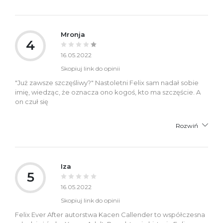
Mronja
4
16.05.2022
Skopiuj link do opinii
"Już zawsze szczęśliwy?" Nastoletni Felix sam nadał sobie
imię, wiedząc, że oznacza ono kogoś, kto ma szczęście. A
on czuł się
Rozwiń
Iza
5
16.05.2022
Skopiuj link do opinii
Felix Ever After autorstwa Kacen Callender to współczesna