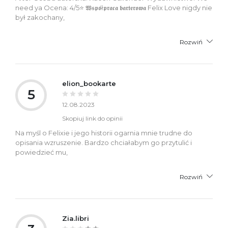
need ya Ocena: 4/5⭐ 𝖂𝖘𝖕𝖔́ł𝖕𝖗𝖆𝖈𝖆 𝖇𝖆𝖗𝖙𝖊𝖗𝖔𝖜𝖆 Felix Love nigdy nie
był zakochany,
Rozwiń
elion_bookarte
5
12.08.2023
Skopiuj link do opinii
Na myśl o Felixie i jego historii ogarnia mnie trudne do
opisania wzruszenie. Bardzo chciałabym go przytulić i
powiedzieć mu,
Rozwiń
Zia.libri