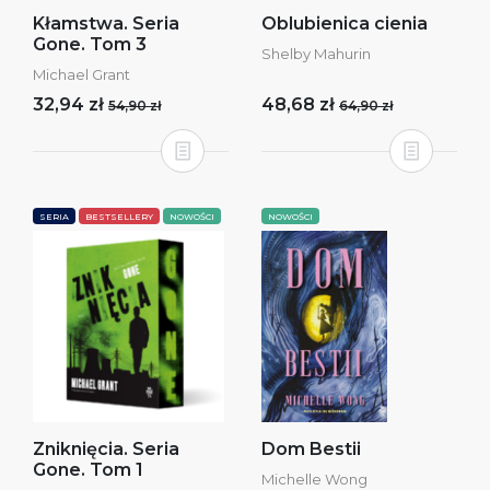
Kłamstwa. Seria
Oblubienica cienia
Gone. Tom 3
Shelby Mahurin
Michael Grant
32,94 zł
48,68 zł
54,90 zł
64,90 zł
SERIA
BESTSELLERY
NOWOŚCI
NOWOŚCI
Zniknięcia. Seria
Dom Bestii
Gone. Tom 1
Michelle Wong