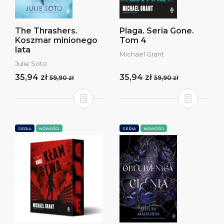
The Thrashers.
Plaga. Seria Gone.
Koszmar minionego
Tom 4
lata
Michael Grant
Julie Soto
35,94 zł
35,94 zł
59,90 zł
59,90 zł
SERIA
NOWOŚCI
SERIA
NOWOŚCI