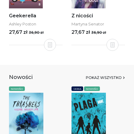
Geekerella
Z nicości
Ashley Poston
Martyna Senator
27,67 zł
27,67 zł
36,90 zł
36,90 zł
Nowości
POKAŻ WSZYSTKO
NOWOŚCI
SERIA
NOWOŚCI