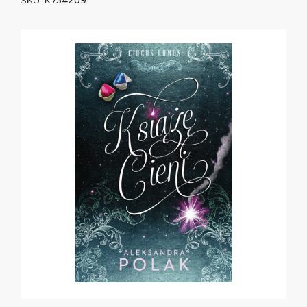
SKU:
K734209