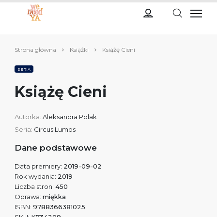
Strona główna
Książki
Książę Cieni
SERIA
Książę Cieni
Autorka:
Aleksandra Polak
Seria:
Circus Lumos
Dane podstawowe
Data premiery:
2019-09-02
Rok wydania:
2019
Liczba stron:
450
Oprawa:
miękka
ISBN:
9788366381025