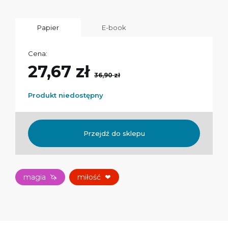
Papier
E-book
Cena:
27,67 zł
36,90 zł
Produkt niedostępny
Przejdź do sklepu
magia
🦄
miłość
❤