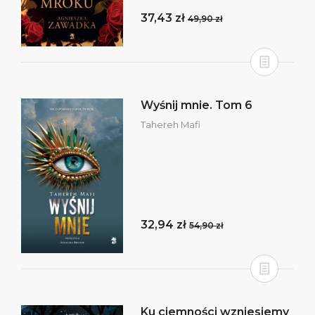
37,43 zł
49,90 zł
Wyśnij mnie. Tom 6
Tahereh Mafi
32,94 zł
54,90 zł
Ku ciemności wzniesiemy