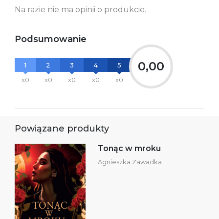
Na razie nie ma opinii o produkcie.
Podsumowanie
0,00
1
2
3
4
5
x0
x0
x0
x0
x0
Powiązane produkty
Tonąc w mroku
Agnieszka Zawadka