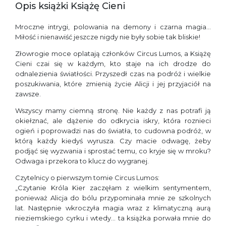
Opis książki Książę Cieni
Mroczne intrygi, polowania na demony i czarna magia…
Miłość i nienawiść jeszcze nigdy nie były sobie tak bliskie!
Złowrogie moce oplatają członków Circus Lumos, a Książę
Cieni czai się w każdym, kto staje na ich drodze do
odnalezienia światłości. Przyszedł czas na podróż i wielkie
poszukiwania, które zmienią życie Alicji i jej przyjaciół na
zawsze.
Wszyscy mamy ciemną stronę. Nie każdy z nas potrafi ją
okiełznać, ale dążenie do odkrycia iskry, która roznieci
ogień i poprowadzi nas do światła, to cudowna podróż, w
którą każdy kiedyś wyrusza. Czy macie odwagę, żeby
podjąć się wyzwania i sprostać temu, co kryje się w mroku?
Odwaga i przekora to klucz do wygranej.
Czytelnicy o pierwszym tomie Circus Lumos:
„Czytanie Króla Kier zaczęłam z wielkim sentymentem,
ponieważ Alicja do bólu przypominała mnie ze szkolnych
lat. Następnie wkroczyła magia wraz z klimatyczną aurą
nieziemskiego cyrku i wtedy… ta książka porwała mnie do