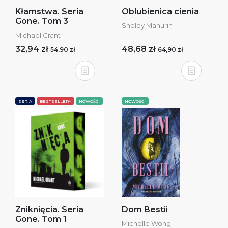
Kłamstwa. Seria
Oblubienica cienia
Gone. Tom 3
Shelby Mahurin
Michael Grant
32,94 zł
48,68 zł
54,90 zł
64,90 zł
SERIA
BESTSELLERY
NOWOŚCI
NOWOŚCI
Zniknięcia. Seria
Dom Bestii
Gone. Tom 1
Michelle Wong