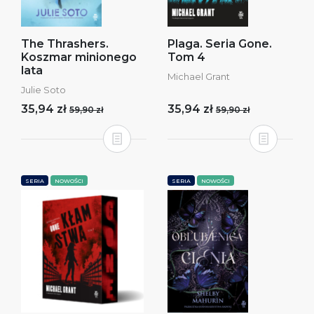
The Thrashers.
Plaga. Seria Gone.
Koszmar minionego
Tom 4
lata
Michael Grant
Julie Soto
35,94 zł
35,94 zł
59,90 zł
59,90 zł
SERIA
NOWOŚCI
SERIA
NOWOŚCI