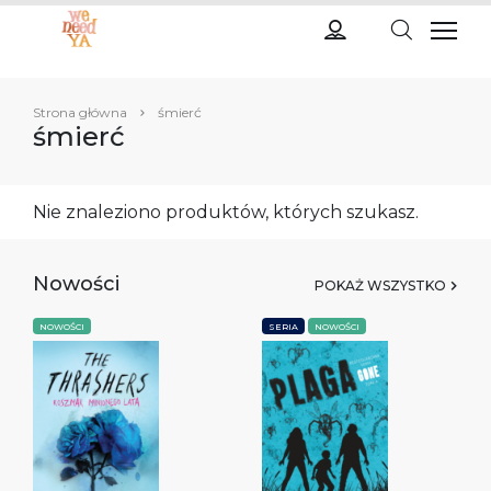
Strona główna
śmierć
śmierć
Nie znaleziono produktów, których szukasz.
Nowości
POKAŻ WSZYSTKO
NOWOŚCI
SERIA
NOWOŚCI