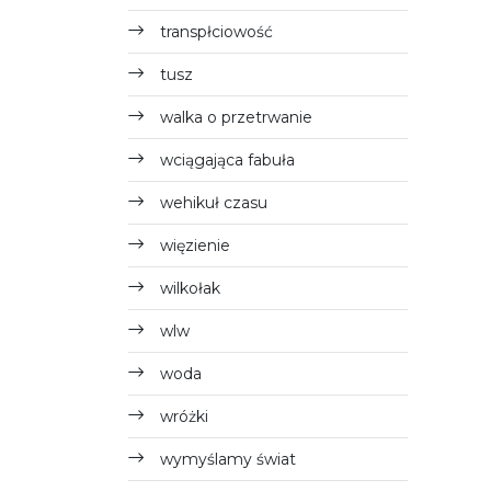
transpłciowość
tusz
walka o przetrwanie
wciągająca fabuła
wehikuł czasu
więzienie
wilkołak
wlw
woda
wróżki
wymyślamy świat