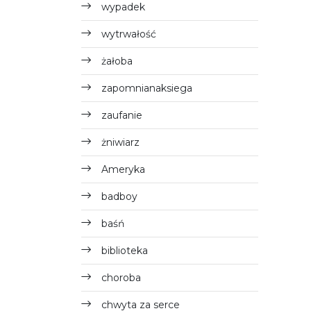
wypadek
wytrwałość
żałoba
zapomnianaksiega
zaufanie
żniwiarz
Ameryka
badboy
baśń
biblioteka
choroba
chwyta za serce