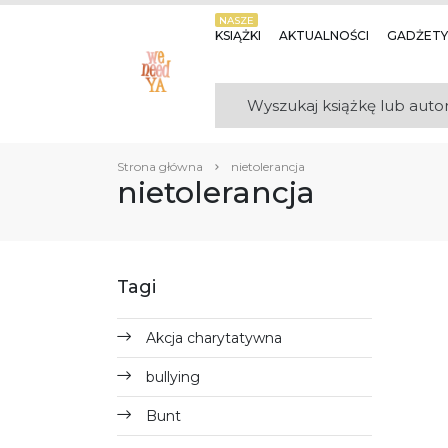
NASZE
KSIĄŻKI
AKTUALNOŚCI
GADŻETY
Strona główna
nietolerancja
nietolerancja
Tagi
Akcja charytatywna
bullying
Bunt