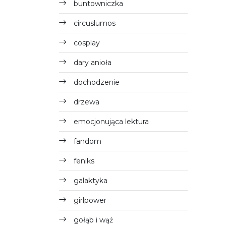
buntowniczka
circuslumos
cosplay
dary anioła
dochodzenie
drzewa
emocjonująca lektura
fandom
feniks
galaktyka
girlpower
gołąb i wąż