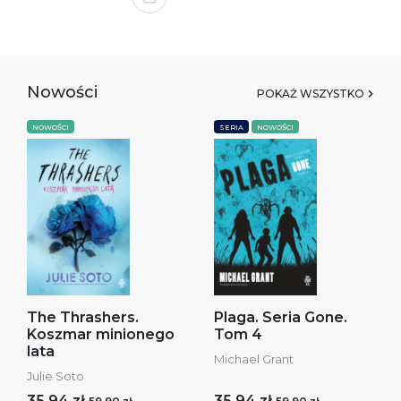
Nowości
POKAŻ WSZYSTKO
NOWOŚCI
SERIA
NOWOŚCI
The Thrashers.
Plaga. Seria Gone.
Koszmar minionego
Tom 4
lata
Michael Grant
Julie Soto
35,94 zł
35,94 zł