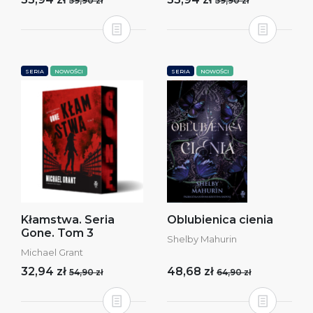
59,90 zł
59,90 zł
SERIA
NOWOŚCI
SERIA
NOWOŚCI
Kłamstwa. Seria
Oblubienica cienia
Gone. Tom 3
Shelby Mahurin
Michael Grant
32,94 zł
48,68 zł
54,90 zł
64,90 zł