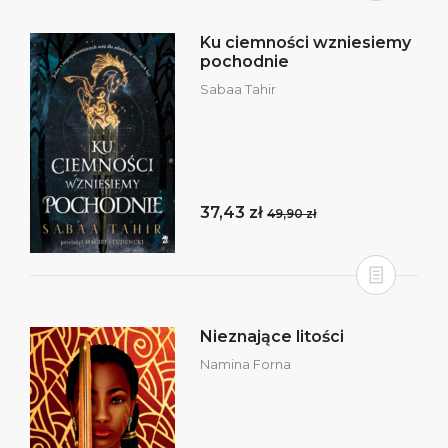
Ku ciemności wzniesiemy
pochodnie
Sabaa Tahir
37,43 zł
49,90 zł
Nieznające litości
Namina Forna