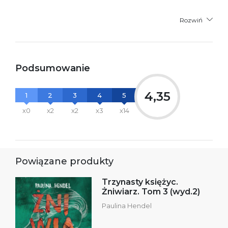
Rozwiń
Podsumowanie
4,35
1
2
3
4
5
x0
x2
x2
x3
x14
Powiązane produkty
Trzynasty księżyc.
Żniwiarz. Tom 3 (wyd.2)
Paulina Hendel