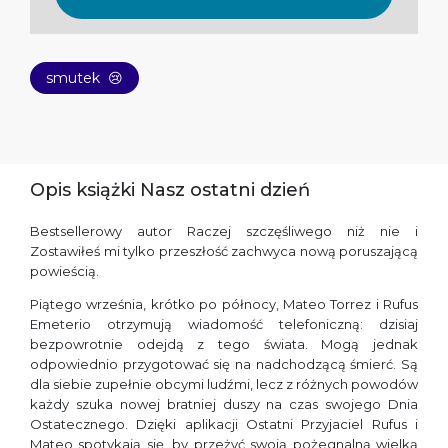
smutek
😢
Opis książki Nasz ostatni dzień
Bestsellerowy autor Raczej szczęśliwego niż nie i
Zostawiłeś mi tylko przeszłość zachwyca nową poruszającą
powieścią.
Piątego września, krótko po północy, Mateo Torrez i Rufus
Emeterio otrzymują wiadomość telefoniczną: dzisiaj
bezpowrotnie odejdą z tego świata. Mogą jednak
odpowiednio przygotować się na nadchodzącą śmierć. Są
dla siebie zupełnie obcymi ludźmi, lecz z różnych powodów
każdy szuka nowej bratniej duszy na czas swojego Dnia
Ostatecznego. Dzięki aplikacji Ostatni Przyjaciel Rufus i
Mateo spotykają się, by przeżyć swoją pożegnalną wielką