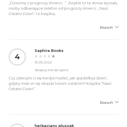
,,Dzwonię z prognozy śmierci...’’. Zwykle to te słowa słyszały
osoby odbierające telefon od prognozy śmierci. ,,Nasz
Ostatni Dzień’’ to książka,
Rozwiń
Saphira Books
4
15.05.2022
Skopiuj link do opinii
Czy zdarzyło ci się kiedyś myśleć, jak spędziłbyś dzień,
gdyby miał on się okazać twoim ostatnim? Książka “Nasz
Ostatni Dzień”
Rozwiń
herbaciany pluszak