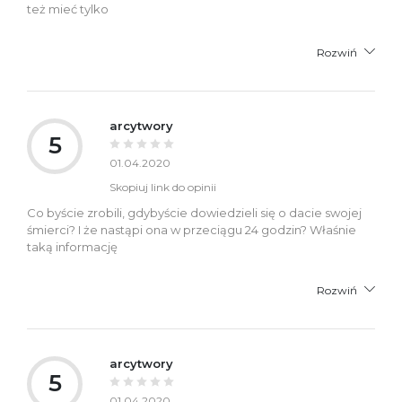
też mieć tylko
Rozwiń
arcytwory
5
01.04.2020
Skopiuj link do opinii
Co byście zrobili, gdybyście dowiedzieli się o dacie swojej
śmierci? I że nastąpi ona w przeciągu 24 godzin? Właśnie
taką informację
Rozwiń
arcytwory
5
01.04.2020