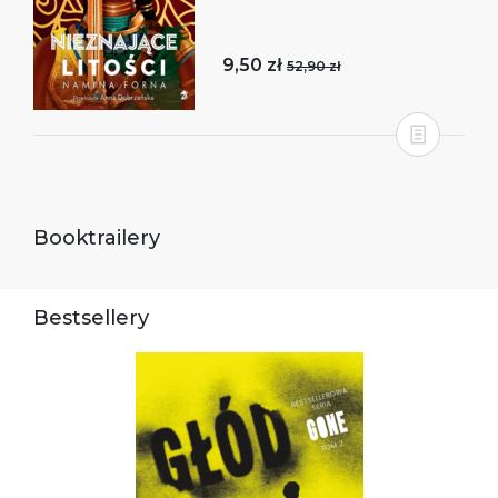
9,50 zł
52,90 zł
Booktrailery
Bestsellery