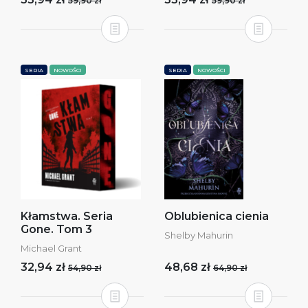
59,90 zł
59,90 zł
SERIA
NOWOŚCI
SERIA
NOWOŚCI
Kłamstwa. Seria
Oblubienica cienia
Gone. Tom 3
Shelby Mahurin
Michael Grant
32,94 zł
48,68 zł
54,90 zł
64,90 zł