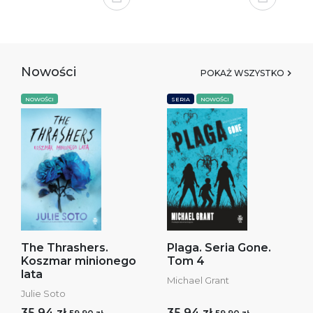
Nowości
POKAŻ WSZYSTKO
NOWOŚCI
SERIA
NOWOŚCI
The Thrashers.
Plaga. Seria Gone.
Koszmar minionego
Tom 4
lata
Michael Grant
Julie Soto
35,94 zł
35,94 zł