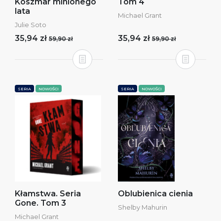
Koszmar minionego
Tom 4
lata
Michael Grant
Julie Soto
35,94 zł
35,94 zł
59,90 zł
59,90 zł
SERIA
NOWOŚCI
SERIA
NOWOŚCI
Kłamstwa. Seria
Oblubienica cienia
Gone. Tom 3
Shelby Mahurin
Michael Grant