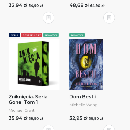
32,94 zł
48,68 zł
54,90 zł
64,90 zł
SERIA
BESTSELLERY
NOWOŚCI
NOWOŚCI
Zniknięcia. Seria
Dom Bestii
Gone. Tom 1
Michelle Wong
Michael Grant
35,94 zł
32,95 zł
59,90 zł
59,90 zł