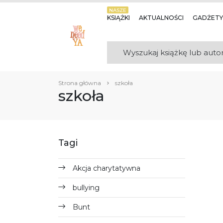
NASZE
KSIĄŻKI
AKTUALNOŚCI
GADŻETY
Strona główna
szkoła
szkoła
Tagi
Akcja charytatywna
bullying
Bunt