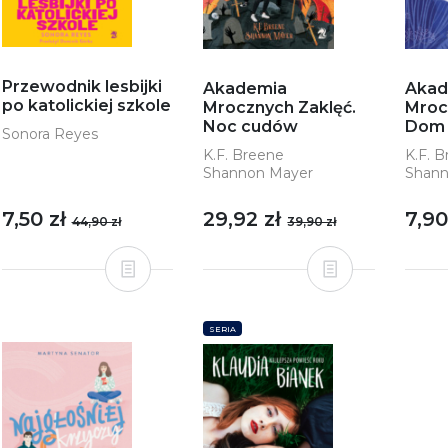
Przewodnik lesbijki
Akademia
Akad
po katolickiej szkole
Mrocznych Zaklęć.
Mroc
Noc cudów
Dom 
Sonora Reyes
K.F. Breene
K.F. 
Shannon Mayer
Shann
7,50 zł
29,92 zł
7,90
44,90 zł
39,90 zł
SERIA