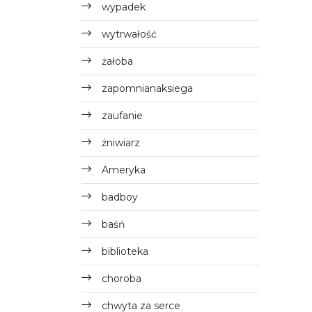
wypadek
wytrwałość
żałoba
zapomnianaksiega
zaufanie
żniwiarz
Ameryka
badboy
baśń
biblioteka
choroba
chwyta za serce