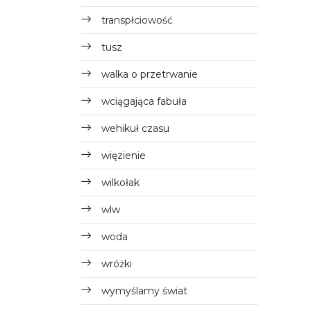
transpłciowość
tusz
walka o przetrwanie
wciągająca fabuła
wehikuł czasu
więzienie
wilkołak
wlw
woda
wróżki
wymyślamy świat