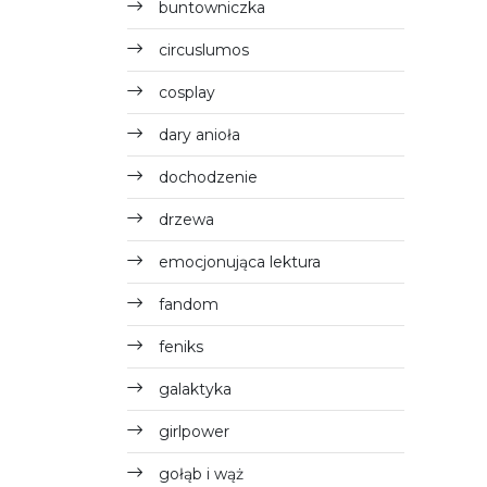
buntowniczka
circuslumos
cosplay
dary anioła
dochodzenie
drzewa
emocjonująca lektura
fandom
feniks
galaktyka
girlpower
gołąb i wąż