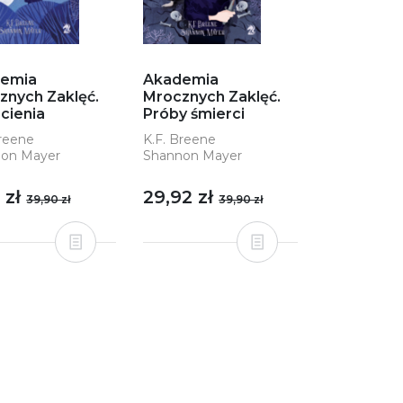
emia
Akademia
znych Zaklęć.
Mrocznych Zaklęć.
cienia
Próby śmierci
Breene
K.F. Breene
on Mayer
Shannon Mayer
 zł
29,92 zł
39,90 zł
39,90 zł