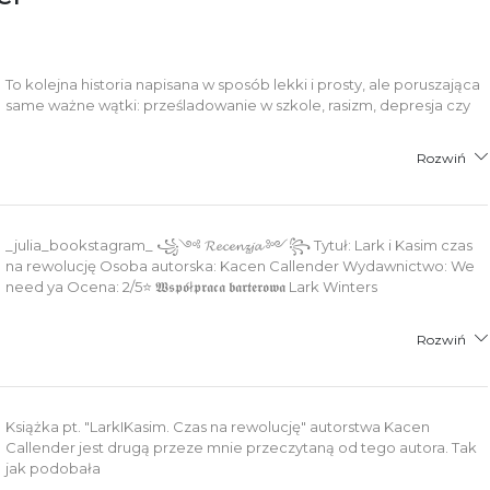
To kolejna historia napisana w sposób lekki i prosty, ale poruszająca
same ważne wątki: prześladowanie w szkole, rasizm, depresja czy
Rozwiń
_julia_bookstagram_ ꧁༺ 𝓡𝓮𝓬𝓮𝓷𝔃𝓳𝓪 ༻꧂ Tytuł: Lark i Kasim czas
na rewolucję Osoba autorska: Kacen Callender Wydawnictwo: We
need ya Ocena: 2/5⭐ 𝖂𝖘𝖕𝖔́ł𝖕𝖗𝖆𝖈𝖆 𝖇𝖆𝖗𝖙𝖊𝖗𝖔𝖜𝖆 Lark Winters
Rozwiń
Książka pt. "LarkIKasim. Czas na rewolucję" autorstwa Kacen
Callender jest drugą przeze mnie przeczytaną od tego autora. Tak
jak podobała