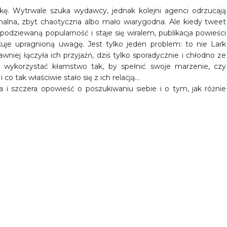
kę. Wytrwale szuka wydawcy, jednak kolejni agenci odrzucają
onalna, zbyt chaotyczna albo mało wiarygodna. Ale kiedy tweet
podziewaną popularność i staje się wiralem, publikacja powieści
kuje upragnioną uwagę. Jest tylko jeden problem: to nie Lark
niej łączyła ich przyjaźń, dziś tylko sporadycznie i chłodno ze
 wykorzystać kłamstwo tak, by spełnić swoje marzenie, czy
co tak właściwie stało się z ich relacją…
a i szczera opowieść o poszukiwaniu siebie i o tym, jak różnie