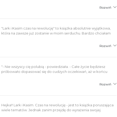
Rozwiń
"Lark i Kasim czas na rewolucję" to książka absolutnie wyjątkowa,
która na zawsze już zostanie w moim serduchu. Bardzo chciałam
Rozwiń
"- Nie wszyscy cię polubią - powiedziała. - Całe życie będziesz
próbowało dopasować się do cudzych oczekiwań, aż w końcu
Rozwiń
Hejka!! Lark i Kasim. Czas na rewolucję - jest to książka poruszająca
wiele tematów. Jednak zanim przejdę do wyrażenia swojej