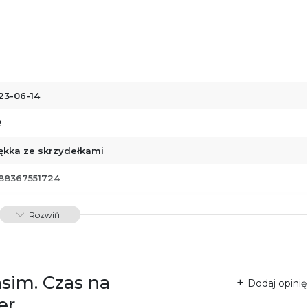
23-06-14
2
ękka ze skrzydełkami
88367551724
00478
Rozwiń
asim. Czas na
Dodaj opinię
er