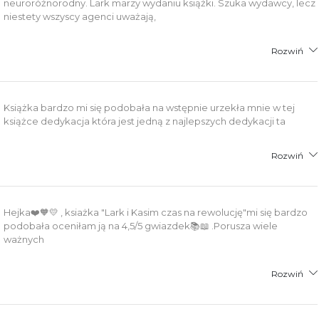
neuroróżnorodny. Lark marzy wydaniu książki. Szuka wydawcy, lecz
niestety wszyscy agenci uważają,
Rozwiń
Książka bardzo mi się podobała na wstępnie urzekła mnie w tej
książce dedykacja która jest jedną z najlepszych dedykacji ta
Rozwiń
Hejka❤️🧡💛 , ksiażka "Lark i Kasim czas na rewolucję"mi się bardzo
podobała oceniłam ją na 4,5/5 gwiazdek📚📖 .Porusza wiele
ważnych
Rozwiń