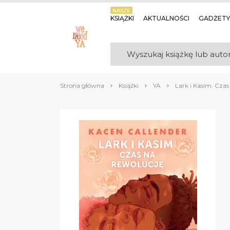
NASZE
KSIĄŻKI
AKTUALNOŚCI
GADŻETY
Strona główna
Książki
YA
Lark i Kasim. Czas