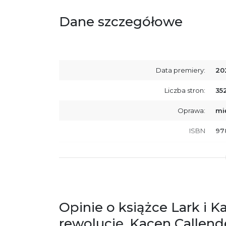
Dane szczegółowe
Data premiery:
20
Liczba stron:
35
Oprawa:
mi
ISBN
97
SKU:
K8
Opinie o książce Lark i K
rewolucję, Kacen Callend