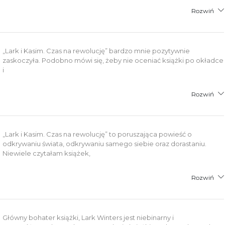
Rozwiń
„Lark i Kasim. Czas na rewolucję” bardzo mnie pozytywnie
zaskoczyła. Podobno mówi się, żeby nie oceniać książki po okładce
i
Rozwiń
„Lark i Kasim. Czas na rewolucję” to poruszająca powieść o
odkrywaniu świata, odkrywaniu samego siebie oraz dorastaniu.
Niewiele czytałam książek,
Rozwiń
Główny bohater książki, Lark Winters jest niebinarny i