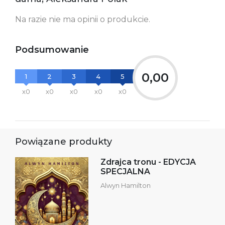
Na razie nie ma opinii o produkcie.
Podsumowanie
0,00
1
2
3
4
5
x0
x0
x0
x0
x0
Powiązane produkty
Zdrajca tronu - EDYCJA
SPECJALNA
Alwyn Hamilton