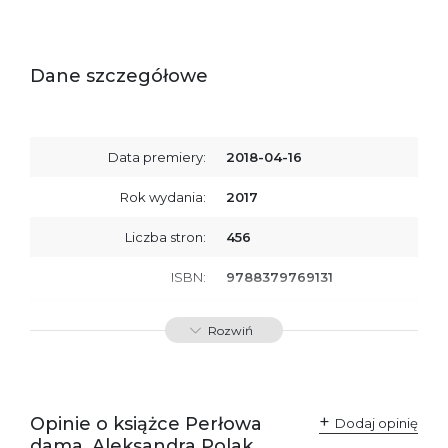
Dane szczegółowe
Data premiery:
2018-04-16
Rok wydania:
2017
Liczba stron:
456
ISBN:
9788379769131
SKU:
E200975
Rozwiń
Opinie o książce Perłowa
Dodaj opinię
dama, Aleksandra Polak