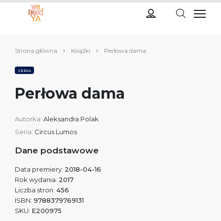
Strona główna
Książki
Perłowa dama
SERIA
Perłowa dama
Autorka:
Aleksandra Polak
Seria:
Circus Lumos
Dane podstawowe
Data premiery:
2018-04-16
Rok wydania:
2017
Liczba stron:
456
ISBN:
9788379769131
SKU:
E200975