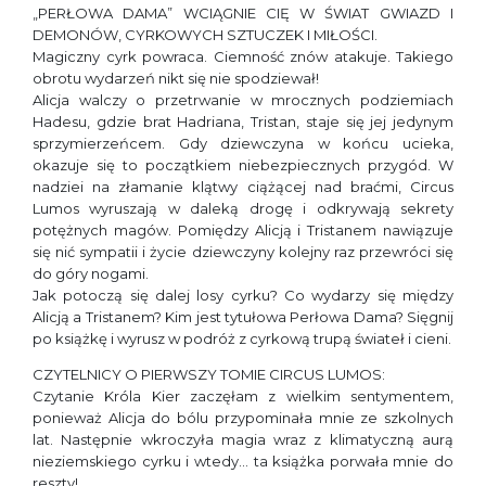
„PERŁOWA DAMA” WCIĄGNIE CIĘ W ŚWIAT GWIAZD I
DEMONÓW, CYRKOWYCH SZTUCZEK I MIŁOŚCI.
Magiczny cyrk powraca. Ciemność znów atakuje. Takiego
obrotu wydarzeń nikt się nie spodziewał!
Alicja walczy o przetrwanie w mrocznych podziemiach
Hadesu, gdzie brat Hadriana, Tristan, staje się jej jedynym
sprzymierzeńcem. Gdy dziewczyna w końcu ucieka,
okazuje się to początkiem niebezpiecznych przygód. W
nadziei na złamanie klątwy ciążącej nad braćmi, Circus
Lumos wyruszają w daleką drogę i odkrywają sekrety
potężnych magów. Pomiędzy Alicją i Tristanem nawiązuje
się nić sympatii i życie dziewczyny kolejny raz przewróci się
do góry nogami.
Jak potoczą się dalej losy cyrku? Co wydarzy się między
Alicją a Tristanem? Kim jest tytułowa Perłowa Dama? Sięgnij
po książkę i wyrusz w podróż z cyrkową trupą świateł i cieni.
CZYTELNICY O PIERWSZY TOMIE CIRCUS LUMOS:
Czytanie Króla Kier zaczęłam z wielkim sentymentem,
ponieważ Alicja do bólu przypominała mnie ze szkolnych
lat. Następnie wkroczyła magia wraz z klimatyczną aurą
nieziemskiego cyrku i wtedy… ta książka porwała mnie do
reszty!