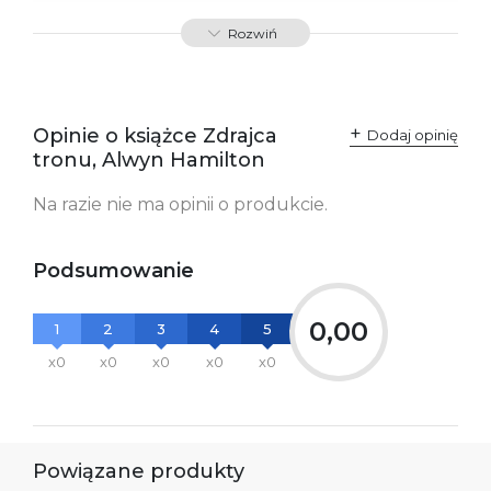
ISBN
9788379767021
Rozwiń
SKU:
K732830
Opinie o książce Zdrajca
Dodaj opinię
tronu, Alwyn Hamilton
Na razie nie ma opinii o produkcie.
Podsumowanie
0,00
1
2
3
4
5
x0
x0
x0
x0
x0
Powiązane produkty