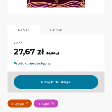
Papier
E-book
Cena:
27,67 zł
36,90 zł
Produkt niedostępny
Przejdź do sklepu
❓
intryga
magia
🦄