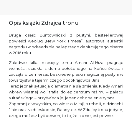
Opis książki Zdrajca tronu
Druga część Buntowniczki z pustyni, bestsellerowej
powieści według „New York Timesa”, autorstwa laureatki
nagrody Goodreads dla najlepszego debiutującego pisarza
w 2016 roku.
Zaledwie kilka miesięcy temu Amani Al-Hiza, pragnąc
wolności, uciekła z domu położonego na końcu świata i
zaczęła przemierzać bezkresne piaski magicznej pustyni w
towarzystwie tajemniczego obcokrajowca, Jina.
Teraz jednak sytuacja diametralnie się zmienia. Kiedy Amani
wbrew własnej woli trafia do epicentrum reżimu – pałacu
sułtańskiego – przyświeca jej jeden cel: obalenie tyrana.
Zapomnij o wszystkim, co wiesz o Miraji, o rebelii, o dżinach i
Jinie oraz Niebieskookiej Bandytce. W Zdrajcy tronu jedyne,
czego możesz być pewien, to to, że nic nie jest pewne.