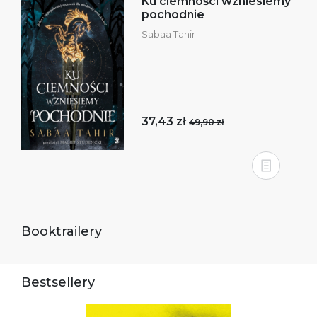
Ku ciemności wzniesiemy
pochodnie
Sabaa Tahir
37,43 zł
49,90 zł
Booktrailery
Bestsellery