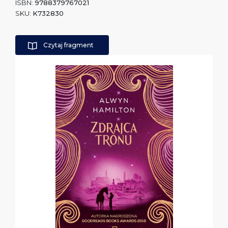
ISBN:
9788379767021
SKU:
K732830
Czytaj fragment