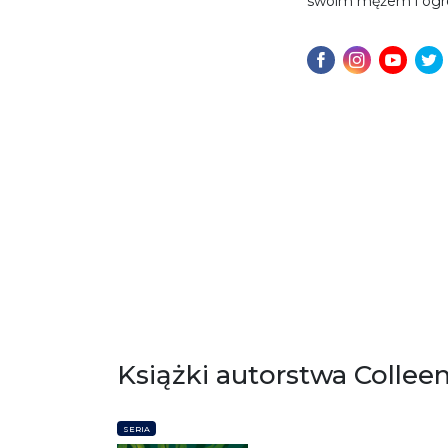
swoim mężem i ogro
Książki autorstwa Collee
SERIA